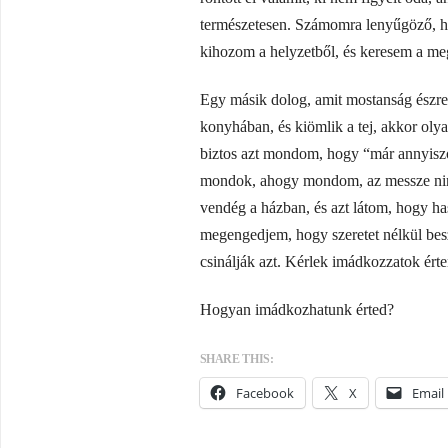
természetesen. Számomra lenyűgöző, ho
kihozom a helyzetből, és keresem a me
Egy másik dolog, amit mostanság ész
konyhában, és kiömlik a tej, akkor oly
biztos azt mondom, hogy “már annyiszo
mondok, ahogy mondom, az messze nincs
vendég a házban, és azt látom, hogy h
megengedjem, hogy szeretet nélkül besz
csinálják azt. Kérlek imádkozzatok ért
Hogyan imádkozhatunk érted?
SHARE THIS:
Facebook
X
Email