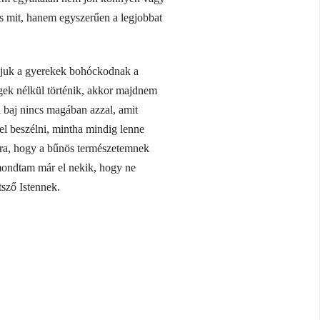
s mit, hanem egyszerűen a legjobbat
juk a gyerekek bohóckodnak a
égek nélkül történik, akkor majdnem
 baj nincs magában azzal, amit
l beszélni, mintha mindig lenne
rra, hogy a bűnös természetemnek
 mondtam már el nekik, hogy ne
sző Istennek.