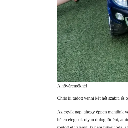
A nővéreméknél
Chris ki tudott venni két hét szabit, és
Az egyik nap, ahogy éppen mentünk val
héten elég sok olyan dolog történt, ami
rontott el valamit, ki nem figyelt oda,