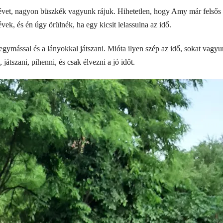
évet, nagyon büszkék vagyunk rájuk. Hihetetlen, hogy Amy már felsős 
k, és én úgy örülnék, ha egy kicsit lelassulna az idő.
 egymással és a lányokkal játszani. Mióta ilyen szép az idő, sokat va
átszani, pihenni, és csak élvezni a jó időt.