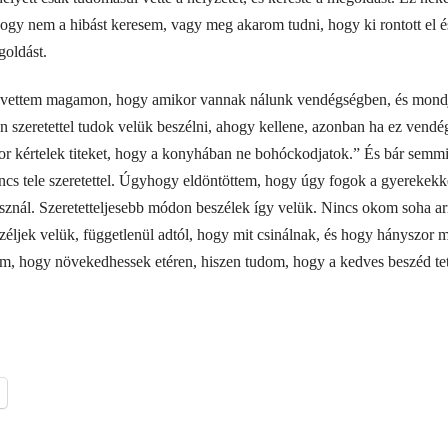
gy nem a hibást keresem, vagy meg akarom tudni, hogy ki rontott el é
goldást.
revettem magamon, hogy amikor vannak nálunk vendégségben, és mond
an szeretettel tudok velük beszélni, ahogy kellene, azonban ha ez vend
r kértelek titeket, hogy a konyhában ne bohóckodjatok.” És bár semmi
 tele szeretettel. Úgyhogy eldöntöttem, hogy úgy fogok a gyerekekke
asznál. Szeretetteljesebb módon beszélek így velük. Nincs okom soha a
éljek velük, függetlenül adtól, hogy mit csinálnak, és hogy hányszor
em, hogy növekedhessek etéren, hiszen tudom, hogy a kedves beszéd tet