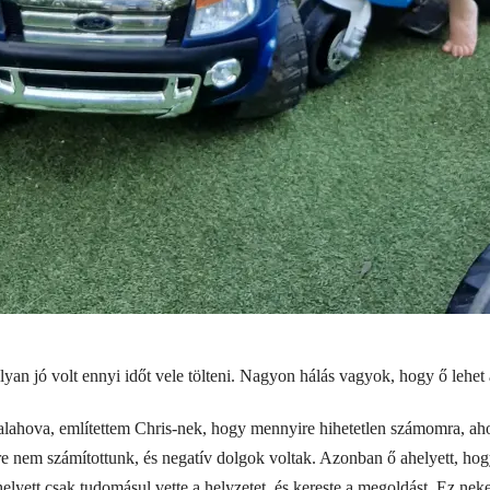
 olyan jó volt ennyi időt vele tölteni. Nagyon hálás vagyok, hogy ő lehet 
ahova, említettem Chris-nek, hogy mennyire hihetetlen számomra, ahog
re nem számítottunk, és negatív dolgok voltak. Azonban ő ahelyett, hogy
 ahelyett csak tudomásul vette a helyzetet, és kereste a megoldást. Ez 