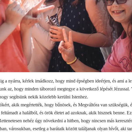
dig a nyárra, kérlek imádkozz, hogy mind épségben ideérjen, és ami a 
lunk az, hogy minden táborozó megtegye a következő lépését Jézussal. V
, hogy segítsünk nekik közelebb kerülni Istenhez.
kért, akik megértették, hogy bűnösek, és Megváltóra van szükségük, és
 feltámadt a halálból, és örök életet ad azoknak, akik hisznek benne. 
Rettenetesen nehéz úgy növekedni a hitben, hogy nincsen más kereszté
an, városukban, esetleg a barátaik között találjanak olyan hívőt, aki t