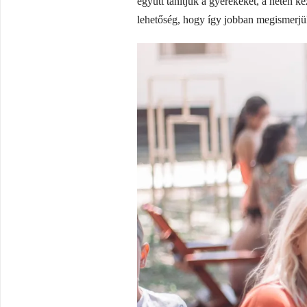
együtt tanítjuk a gyerekeket, a héten k
lehetőség, hogy így jobban megismerjük