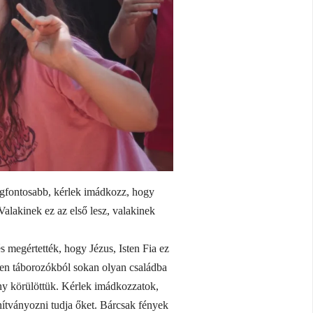
legfontosabb, kérlek imádkozz, hogy
alakinek ez az első lesz, valakinek
 megértették, hogy Jézus, Isten Fia ez
Ezen táborozókból sokan olyan családba
ny körülöttük. Kérlek imádkozzatok,
anítványozni tudja őket. Bárcsak fények