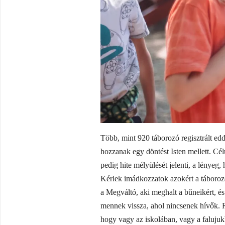
Több, mint 920 táborozó regisztrált ed
hozzanak egy döntést Isten mellett. Cé
pedig hite mélyülését jelenti, a lényeg
Kérlek imádkozzatok azokért a táborozó
a Megváltó, aki meghalt a bűneikért, és
mennek vissza, ahol nincsenek hívők. 
hogy vagy az iskolában, vagy a falujukb