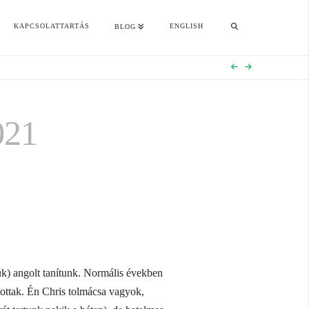
KAPCSOLATTARTÁS
ENGLISH
BLOG
21
úk) angolt tanítunk. Normális években
tottak. Én Chris tolmácsa vagyok,