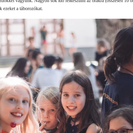
ezdőkkel vagyunk. Nagyon sok idő felkészülni az órákra (összesen 10 ór
 ezeket a táborozókat.