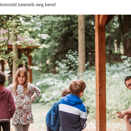
 keresztül ismernék meg Istent!