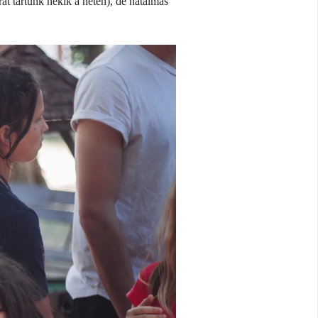
át tartunk nekik a héten), de hatalmas