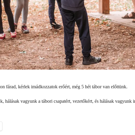
 fárad, kérlek imádkozzatok erőért, még 5 hét tábor van előttünk.
, hálásak vagyunk a tábori csapatért, vezetőkért, és hálásak vagyunk i