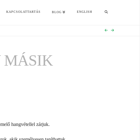
KAPCSOLATTARTÁS
ENGLISH
BLOG
Y MÁSIK
emelő hangvétellel zárjuk.
rok, akik személyesen taníthattak.