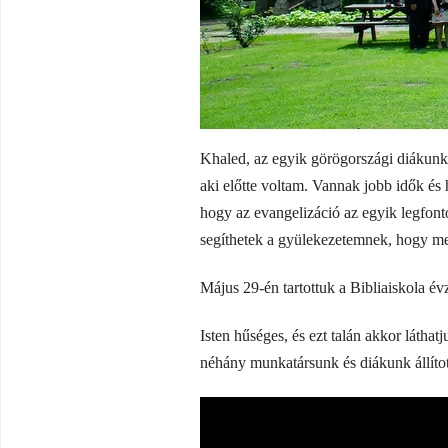
Khaled, az egyik görögországi diákunk
aki előtte voltam. Vannak jobb idők é
hogy az evangelizáció az egyik legfont
segíthetek a gyülekezetemnek, hogy m
Május 29-én tartottuk a Bibliaiskola évz
Isten hűséges, és ezt talán akkor látha
néhány munkatársunk és diákunk állíto