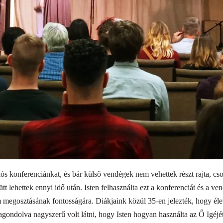
ós konferenciánkat, és bár külső vendégek nem vehettek részt rajta, csod
tt lehettek ennyi idő után. Isten felhasználta ezt a konferenciát és a v
megosztásának fontosságára. Diákjaink közül 35-en jelezték, hogy életü
gondolva nagyszerű volt látni, hogy Isten hogyan használta az Ő Igéjét a