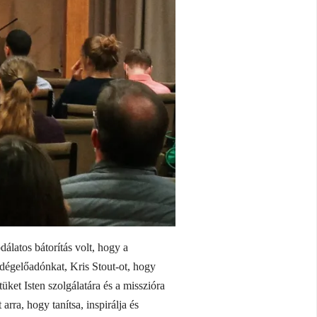
álatos bátorítás volt, hogy a
endégelőadónkat, Kris Stout-ot, hogy
ket Isten szolgálatára és a misszióra
rra, hogy tanítsa, inspirálja és