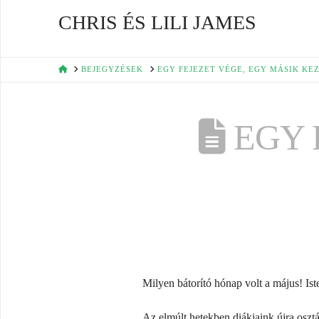
CHRIS ÉS LILI JAMES
HOME
BEJEGYZÉSEK
EGY FEJEZET VÉGE, EGY MÁSIK KE
EGY 
Milyen bátorító hónap volt a május! Ist
Az elmúlt hetekben diákjaink újra oszt