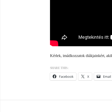
Kérlek, imádkozzatok diákjainkért, akik
SHARE THIS:
Facebook
X
Email