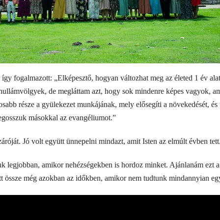
 így fogalmazott: „Elképesztő, hogyan változhat meg az életed 1 év al
s hullámvölgyek, de megláttam azt, hogy sok mindenre képes vagyok, a
osabb része a gyülekezet munkájának, mely elősegíti a növekedését, és
egosszuk másokkal az evangéliumot.”
áróját. Jó volt együtt ünnepelni mindazt, amit Isten az elmúlt évben tett
tjuk legjobban, amikor nehézségekben is hordoz minket. Ajánlanám ezt a 
tt össze még azokban az időkben, amikor nem tudtunk mindannyian egy