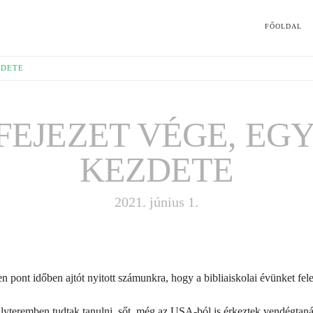
FŐOLDAL
ZDETE
FEJEZET VÉGE, EG
KEZDETE
2021. június 1.
en pont időben ajtót nyitott számunkra, hogy a bibliaiskolai évünket fel
ályteremben tudtak tanulni, sőt, még az USA-ból is érkeztek vendégtaná