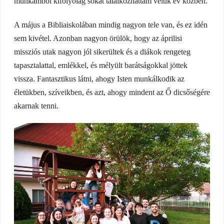
munkámból kifolyólag sokat találkozhattam velük év közben.
A május a Bibliaiskolában mindig nagyon tele van, és ez idén
sem kivétel. Azonban nagyon örülök, hogy az áprilisi
missziós utak nagyon jól sikerültek és a diákok rengeteg
tapasztalattal, emlékkel, és mélyült barátságokkal jöttek
vissza. Fantasztikus látni, ahogy Isten munkálkodik az
életükben, szíveikben, és azt, ahogy mindent az Ő dicsőségére
akarnak tenni.