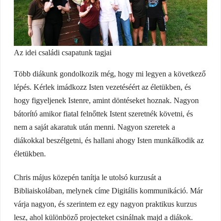
Az idei családi csapatunk tagjai
Több diákunk gondolkozik még, hogy mi legyen a következő
lépés. Kérlek imádkozz Isten vezetéséért az életükben, és
hogy figyeljenek Istenre, amint döntéseket hoznak. Nagyon
bátorító amikor fiatal felnőttek Istent szeretnék követni, és
nem a saját akaratuk után menni. Nagyon szeretek a
diákokkal beszélgetni, és hallani ahogy Isten munkálkodik az
életükben.
Chris május közepén tanítja le utolsó kurzusát a
Bibliaiskolában, melynek címe Digitális kommunikáció. Már
várja nagyon, és szerintem ez egy nagyon praktikus kurzus
lesz, ahol különböző projecteket csinálnak majd a diákok.