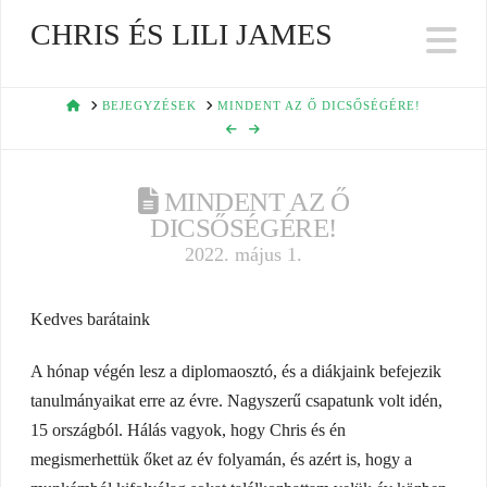
CHRIS ÉS LILI JAMES
Na
HOME
BEJEGYZÉSEK
MINDENT AZ Ő DICSŐSÉGÉRE!
MINDENT AZ Ő
DICSŐSÉGÉRE!
2022. május 1.
Kedves barátaink
A hónap végén lesz a diplomaosztó, és a diákjaink befejezik
tanulmányaikat erre az évre. Nagyszerű csapatunk volt idén,
15 országból. Hálás vagyok, hogy Chris és én
megismerhettük őket az év folyamán, és azért is, hogy a