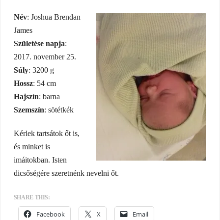
Név
: Joshua Brendan
James
Születése napja
:
2017. november 25.
Súly
: 3200 g
Hossz
: 54 cm
Hajszín
: barna
Szemszín
: sötétkék
Kérlek tartsátok őt is,
és minket is
imáitokban. Isten
dicsőségére szeretnénk nevelni őt.
SHARE THIS:
Facebook
X
Email