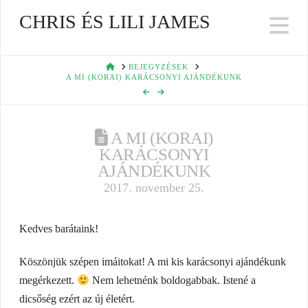
CHRIS ÉS LILI JAMES
Na
HOME
BEJEGYZÉSEK
A MI (KORAI) KARÁCSONYI AJÁNDÉKUNK
A MI (KORAI)
KARÁCSONYI
AJÁNDÉKUNK
2017. november 25.
Kedves barátaink!
Köszönjük szépen imáitokat! A mi kis karácsonyi ajándékunk
megérkezett.
Nem lehetnénk boldogabbak. Istené a
dicsőség ezért az új életért.