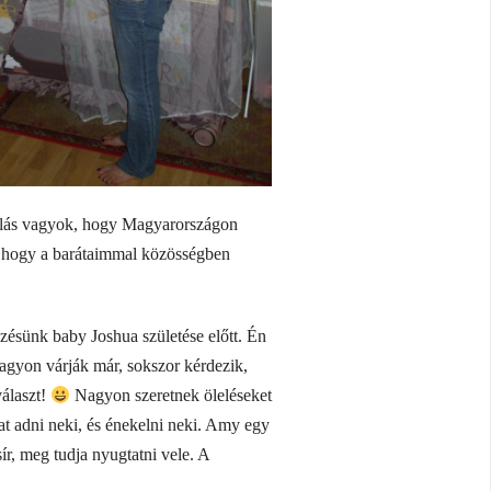
Hálás vagyok, hogy Magyarországon
, hogy a barátaimmal közösségben
yzésünk baby Joshua születése előtt. Én
agyon várják már, sokszor kérdezik,
álaszt!
Nagyon szeretnek öleléseket
kat adni neki, és énekelni neki. Amy egy
ír, meg tudja nyugtatni vele. A