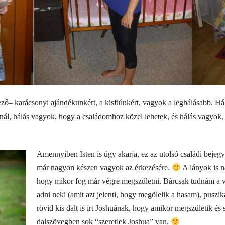
ő– karácsonyi ajándékunkért, a kisfiúnkért, vagyok a leghálásabb. 
ánál, hálás vagyok, hogy a családomhoz közel lehetek, és hálás vagyok
Amennyiben Isten is úgy akarja, ez az utolsó családi bejeg
már nagyon készen vagyok az érkezésére.
A lányok is n
hogy mikor fog már végre megszületni. Bárcsak tudnám a v
adni neki (amit azt jelenti, hogy megölelik a hasam), puszi
rövid kis dalt is írt Joshuának, hogy amikor megszületik és s
dalszövegben sok “szeretlek Joshua” van.