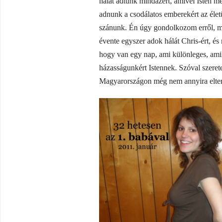
hálát adtunk mindazért, amivel Isten m
adnunk a csodálatos emberekért az életü
szánunk. Én úgy gondolkozom erről, mi
évente egyszer adok hálát Chris-ért, és 
hogy van egy nap, ami különleges, ami
házasságunkért Istennek. Szóval szere
Magyarországon még nem annyira elter