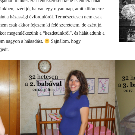
egáldott minket. Bár rendszeresen kéne Istennek hálát
nkben, azért jó, ha van egy olyan nap, amit külön erre
nt a házassági évfordulóról. Természetesen nem csak
nem csak akkor fejezem ki felé szeretetem, de azért jó,
kor megemlékezünk a “kezdetünkről”, és hálát adunk a
tem nagyon a hálaadást.
Sajnálom, hogy
jedt.