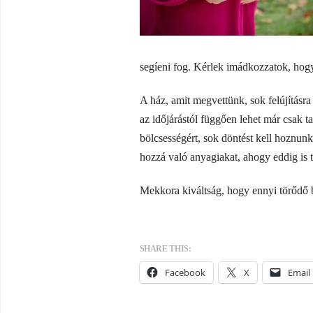
segíeni fog. Kérlek imádkozzatok, hogy
A ház, amit megvettünk, sok felújításra
az időjárástól függően lehet már csak t
bölcsességért, sok döntést kell hoznun
hozzá való anyagiakat, ahogy eddig is t
Mekkora kiváltság, hogy ennyi törődő b
SHARE THIS:
Facebook
X
Email