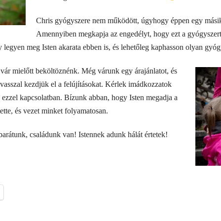
Chris gyógyszere nem működött, úgyhogy éppen egy mási
Amennyiben megkapja az engedélyt, hogy ezt a gyógyszert 
 legyen meg Isten akarata ebben is, és lehetőleg kaphasson olyan gyógy
 vár mielőtt beköltöznénk. Még várunk egy árajánlatot, és
avasszal kezdjük el a felújításokat. Kérlek imádkozzatok
k ezzel kapcsolatban. Bízunk abban, hogy Isten megadja a
ette, és vezet minket folyamatosan.
arátunk, családunk van! Istennek adunk hálát értetek!