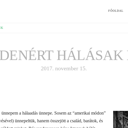
FŐOLDAL
NK
DENÉRT HÁLÁSAK
2017. november 15.
, ünnepem a hálaadás ünnepe. Sosem az “amerikai módon”
vésével) ünnepeltük, hanem összejött a család, barátok, és