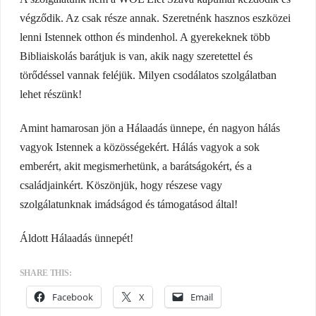
végződik. Az csak része annak. Szeretnénk hasznos eszközei
lenni Istennek otthon és mindenhol. A gyerekeknek több
Bibliaiskolás barátjuk is van, akik nagy szeretettel és
törődéssel vannak feléjük. Milyen csodálatos szolgálatban
lehet részünk!
Amint hamarosan jön a Hálaadás ünnepe, én nagyon hálás
vagyok Istennek a közösségekért. Hálás vagyok a sok
emberért, akit megismerhetünk, a barátságokért, és a
családjainkért. Köszönjük, hogy részese vagy
szolgálatunknak imádságod és támogatásod által!
Áldott Hálaadás ünnepét!
SHARE THIS:
Facebook
X
Email