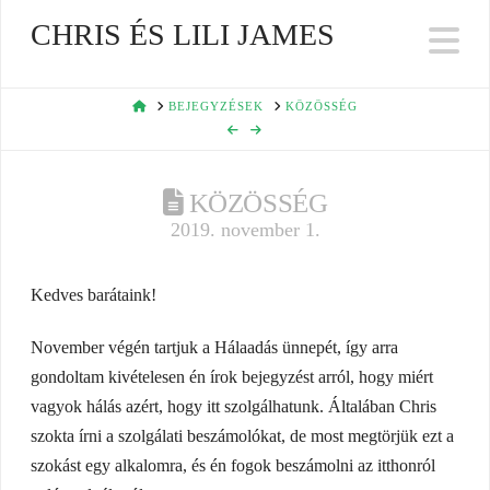
CHRIS ÉS LILI JAMES
Na
HOME
BEJEGYZÉSEK
KÖZÖSSÉG
KÖZÖSSÉG
2019. november 1.
Kedves barátaink!
November végén tartjuk a Hálaadás ünnepét, így arra
gondoltam kivételesen én írok bejegyzést arról, hogy miért
vagyok hálás azért, hogy itt szolgálhatunk. Általában Chris
szokta írni a szolgálati beszámolókat, de most megtörjük ezt a
szokást egy alkalomra, és én fogok beszámolni az itthonról