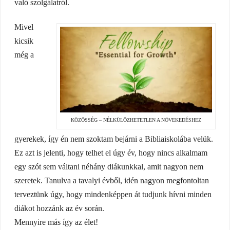
való szolgálatról.
Mivel
kicsik
még a
KÖZÖSSÉG – NÉLKÜLÖZHETETLEN A NÖVEKEDÉSHEZ
gyerekek, így én nem szoktam bejárni a Bibliaiskolába velük.
Ez azt is jelenti, hogy telhet el úgy év, hogy nincs alkalmam
egy szót sem váltani néhány diákunkkal, amit nagyon nem
szeretek. Tanulva a tavalyi évből, idén nagyon megfontoltan
terveztünk úgy, hogy mindenképpen át tudjunk hívni minden
diákot hozzánk az év során.
Mennyire más így az élet!