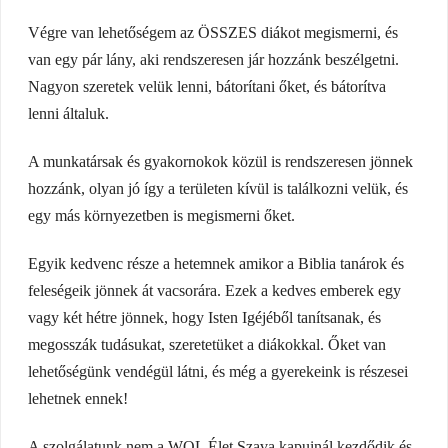
Végre van lehetőségem az ÖSSZES diákot megismerni, és
van egy pár lány, aki rendszeresen jár hozzánk beszélgetni.
Nagyon szeretek velük lenni, bátorítani őket, és bátorítva
lenni általuk.
A munkatársak és gyakornokok közül is rendszeresen jönnek
hozzánk, olyan jó így a területen kívül is találkozni velük, és
egy más környezetben is megismerni őket.
Egyik kedvenc része a hetemnek amikor a Biblia tanárok és
feleségeik jönnek át vacsorára. Ezek a kedves emberek egy
vagy két hétre jönnek, hogy Isten Igéjéből tanítsanak, és
megosszák tudásukat, szeretetüket a diákokkal. Őket van
lehetőségünk vendégül látni, és még a gyerekeink is részesei
lehetnek ennek!
A szolgálatunk nem a WOL Élet Szava kapuinál kezdődik és