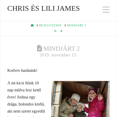
CHRIS ÉS LILI JAMES
Na
HOME
BEJEGYZÉSEK
MINDJÁRT 2
MINDJÁRT 2
2019. november 15.
Kedves barátaink!
A mi kicsi fiúnk 10
nap múlva lesz kettő
éves! Joshua egy
drága, bolondos kisfiú,
aki nem szeret egyedül