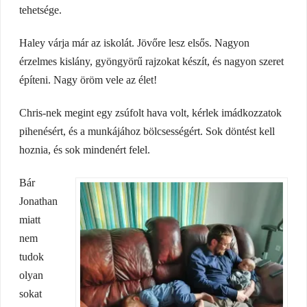
tehetsége.
Haley várja már az iskolát. Jövőre lesz elsős. Nagyon
érzelmes kislány, gyöngyörű rajzokat készít, és nagyon szeret
építeni. Nagy öröm vele az élet!
Chris-nek megint egy zsúfolt hava volt, kérlek imádkozzatok
pihenésért, és a munkájához bölcsességért. Sok döntést kell
hoznia, és sok mindenért felel.
Bár
Jonathan
miatt
nem
tudok
olyan
sokat