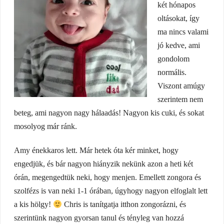
két hónapos
oltásokat, így
ma nincs valami
jó kedve, ami
gondolom
normális.
Viszont amúgy
szerintem nem
beteg, ami nagyon nagy hálaadás! Nagyon kis cuki, és sokat
mosolyog már ránk.
Amy énekkaros lett. Már hetek óta kér minket, hogy
engedjük, és bár nagyon hiányzik nekünk azon a heti két
órán, megengedtük neki, hogy menjen. Emellett zongora és
szolfézs is van neki 1-1 órában, úgyhogy nagyon elfoglalt lett
a kis hölgy!
Chris is tanítgatja itthon zongorázni, és
szerintünk nagyon gyorsan tanul és tényleg van hozzá