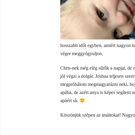
hosszabb időt egyben, amiért nagyon h
végre meggyógyuljon.
Chris-nek még elég sűrűk a napjai, de n
jól végzi a dolgát. Joshua teljesen sze
megpróbálom megmagyarázni neki, hogy
apába, de azért anya is képes segíteni 
apáért sír.
Köszönjük szépen az imáitokat! Nagyo