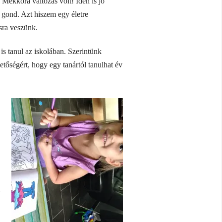
 Mekkora változás volt! Idén is jó
t gond. Azt hiszem egy életre
sra veszünk.
 is tanul az iskolában. Szerintünk
tőségért, hogy egy tanártól tanulhat év