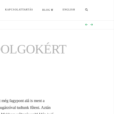
KAPCSOLATTARTÁS
ENGLISH
BLOG
DOLGOKÉRT
t még fagypont alá is ment a
sugárzóval tudtunk fűteni. Aztán