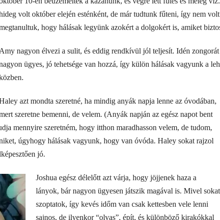
október 10-én beüzemelték a kazánunk, és végre lett fűtés és meleg víz.
hideg volt október elején esténként, de már tudtunk fűteni, így nem vol
megtanultuk, hogy hálásak legyünk azokért a dolgokért is, amiket bizto
Amy nagyon élvezi a sulit, és eddig rendkívül jól teljesít. Idén zongorát
nagyon ügyes, jó tehetsége van hozzá, így külön hálásak vagyunk a lehe
közben.
Haley azt mondta szeretné, ha mindig anyák napja lenne az óvodában,
mert szeretne bemenni, de velem. (Anyák napján az egész napot bent
tudja mennyire szeretném, hogy itthon maradhasson velem, de tudom,
ónéniket, úgyhogy hálásak vagyunk, hogy van óvóda. Haley sokat rajzol
lképesztően jó.
Joshua egész délelőtt azt várja, hogy jöjjenek haza a
lányok, bár nagyon ügyesen játszik magával is. Mivel sokat
szoptatok, így kevés időm van csak kettesben vele lenni
sajnos, de ilyenkor “olvas”, épít, és különböző kirakókkal