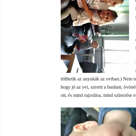
tölthetik az anyukák az oviban.) Nem 
hogy jó az ovi, szereti a barátait, óv
ott, és mind rajzolása, mind színezése e