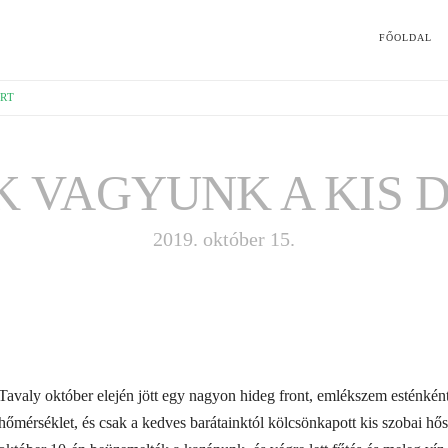
FŐOLDAL
RT
 VAGYUNK A KIS 
2019. október 15.
Tavaly október elején jött egy nagyon hideg front, emlékszem esténkén
hőmérséklet, és csak a kedves barátainktól kölcsönkapott kis szobai hő