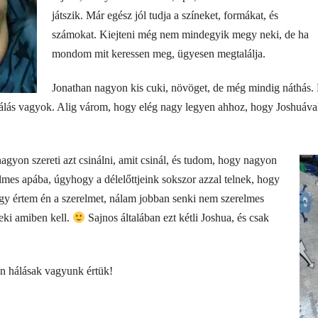
játszik. Már egész jól tudja a színeket, formákat, és
számokat. Kiejteni még nem mindegyik megy neki, de ha
mondom mit keressen meg, ügyesen megtalálja.
Jonathan nagyon kis cuki, növöget, de még mindig náthás. 
álás vagyok. Alig várom, hogy elég nagy legyen ahhoz, hogy Joshuával 
agyon szereti azt csinálni, amit csinál, és tudom, hogy nagyon
relmes apába, úgyhogy a délelőttjeink sokszor azzal telnek, hogy
 értem én a szerelmet, nálam jobban senki nem szerelmes
neki amiben kell.
Sajnos általában ezt kétli Joshua, és csak
n hálásak vagyunk értük!