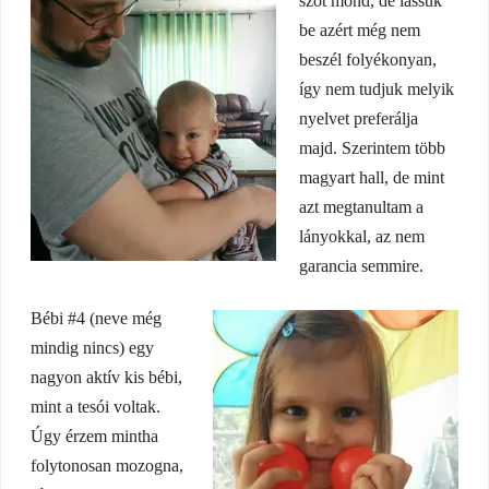
szót mond, de lássuk
be azért még nem
beszél folyékonyan,
így nem tudjuk melyik
nyelvet preferálja
majd. Szerintem több
magyart hall, de mint
azt megtanultam a
lányokkal, az nem
garancia semmire.
Bébi #4 (neve még
mindig nincs) egy
nagyon aktív kis bébi,
mint a tesói voltak.
Úgy érzem mintha
folytonosan mozogna,