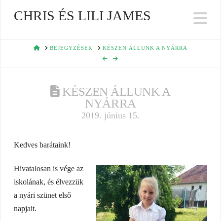
CHRIS ÉS LILI JAMES
Na
HOME
BEJEGYZÉSEK
KÉSZEN ÁLLUNK A NYÁRRA
KÉSZEN ÁLLUNK A
NYÁRRA
2019. június 15.
Kedves barátaink!
Hivatalosan is vége az
iskolának, és élvezzük
a nyári szünet első
napjait.