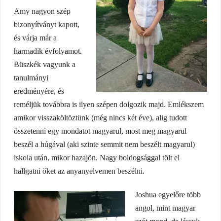
Amy nagyon szép
bizonyítványt kapott,
és várja már a
harmadik évfolyamot.
Büszkék vagyunk a
tanulmányi
eredményére, és
reméljük továbbra is ilyen szépen dolgozik majd. Emlékszem
amikor visszaköltöztünk (még nincs két éve), alig tudott
összetenni egy mondatot magyarul, most meg magyarul
beszél a húgával (aki szinte semmit nem beszélt magyarul)
iskola után, mikor hazajön. Nagy boldogsággal tölt el
hallgatni őket az anyanyelvemen beszélni.
Joshua egyelőre több
angol, mint magyar