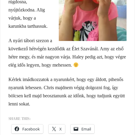
rúgdosna,
nyújtózkodna. Alig
várjuk, hogy a
karunkba tarthassuk.
A nyári tábori szezon a
következő hétvégén kezdődik az Élet Szavánál. Amy az első
hétre megy, és már nagyon várja. Haley pedig azt, hogy végre
elég idős legyen, hogy mehessen.
Kérlek imádkozzatok a nyarunkért, hogy egy áldott, pihenős
nyarunk lehessen. Chris majdnem végig dolgozni fog, így
bölcsen kell majd beosztanunk az időnk, hogy tudjunk együtt
lenni sokat.
SHARE THIS:
Facebook
X
Email