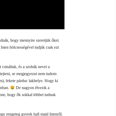
tudnák, hogy mennyire szeretjük őket.
Isten bölcsességével tudják csak ezt
ináltak, és a szobák nevei a
kiejteni, se megjegyezni nem tudom
, fekete párduc lakhelye. Hogy ki
onban.
De nagyon élvezik a
nne, hogy ők sokkal többet tudnak
hogy rengeteg gyerek hall majd Istenről.