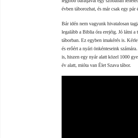
legjobb barátjával egy szobában lehete
évben táborozhat, és már csak egy pár é
Bár idén nem vagyunk hivatalosan tagja
legalább a Biblia óra erejéig. Jó látni
táborban. Ez egyben imakérés is. Kérlek
és erőért a nyári önkénteseink számár
is, hiszen egy nyár alatt közel 1000 gy
év alatt, mióta van Élet Szava tábor.