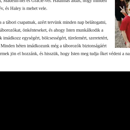
tt, Madelin-nel és Gracie-vel. Hatalmas áldás, hogy minden
v, és Haley is mehet vele.
 a tábori csapatnak, azért tervünk minden nap belátogatni,
 a táborozókat, önkénteseket, és ahogy Isten munkálkodik a
 imádkozz egységért, bölcsességért, türelemért, szeretetért,
a. Minden héten imádkozunk még a táborozók biztonságáért
ermek jön el hozzánk, és hisszük, hogy Isten meg tudja őket védeni a na