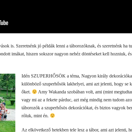
ívások is. Szeretnénk jó példák lenni a táborozóknak, és szeretnénk ha 
dott imákat, hiszen sokszor nagyon nehéz döntéseket kell hozniuk, és 
Idén SZUPERHŐSÖK a téma, Nagyon király dekorációkat cs
különböző szuperhősök lakhelyei, ami azt jelenti, hogy se 
őket.
Amy Wakanda szobában volt, ami (mint megtudtam)
vagy mi az a fekete párduc, azt még mindig nem tudom az
táborozók a szuperhősös dekorációkat, és biztos vagyok be
róluk, mint én.
Az elkövetkező hetekben tele lesz a tábor, ami azt jelenti, 