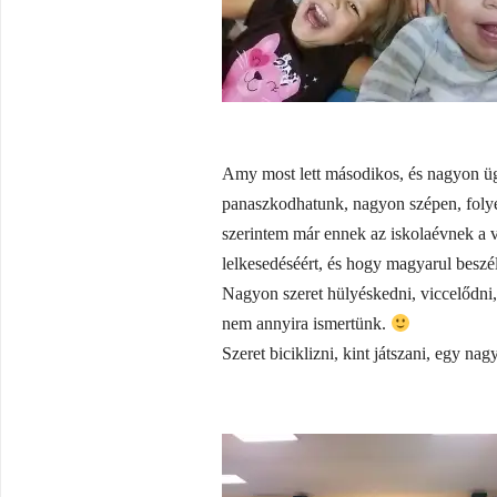
Amy most lett másodikos, és nagyon üg
panaszkodhatunk, nagyon szépen, foly
szerintem már ennek az iskolaévnek a 
lelkesedéséért, és hogy magyarul beszél
Nagyon szeret hülyéskedni, viccelődni, 
nem annyira ismertünk.
Szeret biciklizni, kint játszani, egy nag