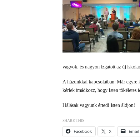
vagyok, és nagyon izgatott az új iskolaé
A házunkkal kapcsolatban: Már egyre k
kérlek imádkozz, hogy Isten tökéletes i
Hálásak vagyunk érted! Isten áldjon!
SHARE THIS:
Facebook
X
Email