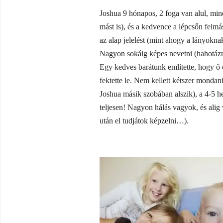
Joshua 9 hónapos, 2 foga van alul, min
mást is), és a kedvence a lépcsőn felmá
az alap jelelést (mint ahogy a lányokna
Nagyon sokáig képes nevetni (hahotázn
Egy kedves barátunk említette, hogy ő c
fektette le. Nem kellett kétszer monda
Joshua másik szobában alszik), a 4-5 hel
teljesen! Nagyon hálás vagyok, és alig
után el tudjátok képzelni…).