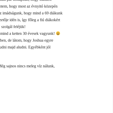
ntem, hogy most az évnyitó közepén
 az imádságunk, hogy mind a 69 diákunk
tője idén is, így főleg a fiú diákokért
szolgál feléjük!
r mind a ketten 30 évesek vagyunk!
sben, de látom, hogy Joshua egyre
udni majd aludni. Egyébként jól
ég sajnos nincs meleg víz nálunk,