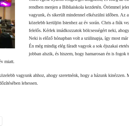
rendben menjen a Bibliaiskola kezdetén. Örömmel jele
vagyunk, és sikerült mindennel elkészülni időben. Az
közelebb kerüljön Istenhez az év során. Chris a fiúk veze
felelős. Kérlek imádkozzatok bölcsességért neki, ahogy 
Neki is előző hónapban volt a szülinapja, így most má
Én még mindig elég fáradt vagyok a sok éjszakai eteté
jobban alszik, és hiszem, hogy hamarosan én is fogok t
v miatt.
özelebb vagyunk ahhoz, ahogy szeretnénk, hogy a házunk kinézzen. M
dőzítésében lehessen.