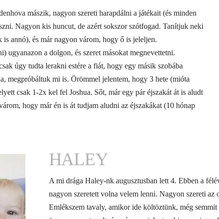
denhova mászik, nagyon szereti harapdálni a játékait (és minden
szni. Nagyon kis huncut, de azért sokszor szótfogad. Tanítjuk neki
k is annó), és már nagyon várom, hogy ő is jeleljen.
i) ugyanazon a dolgon, és szeret másokat megnevettetni.
sak úgy tudta lerakni estére a fiát, hogy egy másik szobába
nia, megpróbáltuk mi is. Örömmel jelentem, hogy 3 hete (mióta
yett csak 1-2x kel fel Joshua. Sőt, már egy pár éjszakát át is aludt
 várom, hogy már én is át tudjam aludni az éjszakákat (10 hónap
HALEY
A mi drága Haley-nk augusztusban lett 4. Ebben a félé
nagyon szeretett volna velem lenni. Nagyon szereti az o
Emlékszem tavaly, amikor ide költöztünk, még semmit 