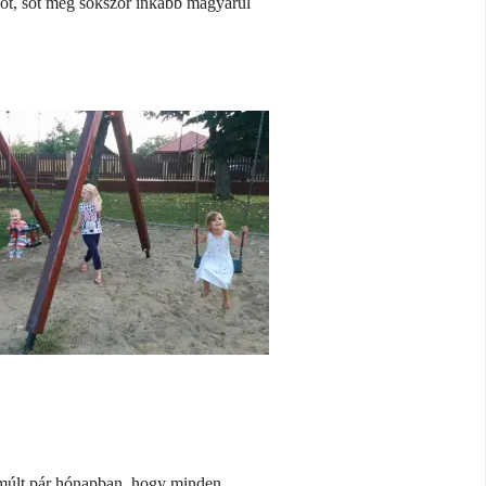
ot, sőt még sokszor inkább magyarul
elmúlt pár hónapban, hogy minden