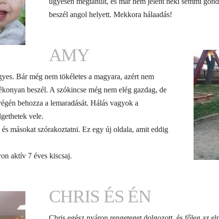
ügyesen megtanult, és már nem jelent neki semmi gond
beszél angol helyett. Mekkora hálaadás!
AMY
yes. Bár még nem tökéletes a magyara, azért nem
ékonyan beszél. A szókincse még nem elég gazdag, de
végén behozza a lemaradását. Hálás vagyok a
gethetek vele.
és másokat szórakoztatni. Ez egy új oldala, amit eddig
yon aktív 7 éves kiscsaj.
CHRIS ÉS ÉN
Chris egész nyáron rengeteget dolgozott, és főleg az 