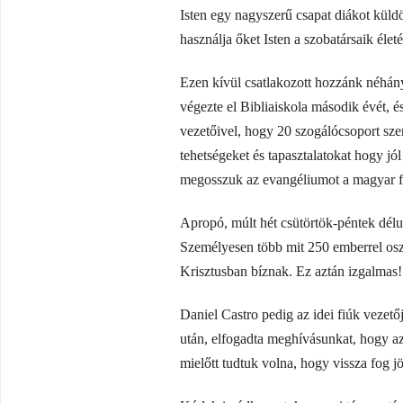
Isten egy nagyszerű csapat diákot küld
használja őket Isten a szobatársaik élet
Ezen kívül csatlakozott hozzánk néhán
végezte el Bibliaiskola második évét, 
vezetőivel, hogy 20 szogálócsoport sze
tehetségeket és tapasztalatokat hogy j
megosszuk az evangéliumot a magyar fi
Apropó, múlt hét csütörtök-péntek délu
Személyesen több mit 250 emberrel osz
Krisztusban bíznak. Ez aztán izgalmas!
Daniel Castro pedig az idei fiúk vezet
után, elfogadta meghívásunkat, hogy a
mielőtt tudtuk volna, hogy vissza fog jö