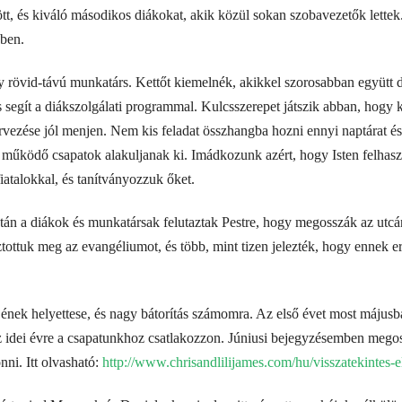
ött, és kiváló másodikos diákokat, akik közül sokan szobavezetők lette
ében.
y rövid-távú munkatárs. Kettőt kiemelnék, akikkel szorosabban együt
és segít a diákszolgálati programmal. Kulcsszerepet játszik abban, hog
rvezése jól menjen. Nem kis feladat összhangba hozni ennyi naptárat é
ól működő csapatok alakuljanak ki. Imádkozunk azért, hogy Isten felhas
atalokkal, és tanítványozzuk őket.
tán a diákok és munkatársak felutaztak Pestre, hogy megosszák az utc
tottuk meg az evangéliumot, és több, mint tizen jelezték, hogy ennek 
őjének helyettese, és nagy bátorítás számomra. Az első évet most május
z idei évre a csapatunkhoz csatlakozzon. Júniusi bejegyzésemben megos
nni. Itt olvasható:
http://www.chrisandlilijames.com/hu/visszatekintes-el