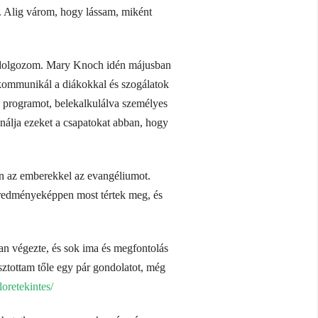
k. Alig várom, hogy lássam, miként
t dolgozom. Mary Knoch idén májusban
y kommunikál a diákokkal és szogálatok
s programot, belekalkulálva személyes
ználja ezeket a csapatokat abban, hogy
án az emberekkel az evangéliumot.
eredményeképpen most tértek meg, és
ban végezte, és sok ima és megfontolás
ztottam tőle egy pár gondolatot, még
oretekintes/