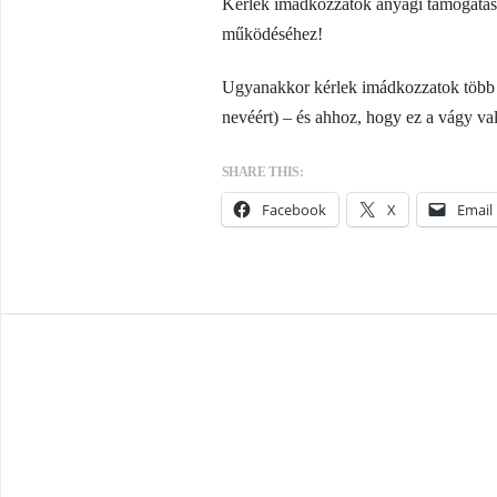
Kérlek imádkozzatok anyagi támogatásé
működéséhez!
Ugyanakkor kérlek imádkozzatok több h
nevéért) – és ahhoz, hogy ez a vágy va
SHARE THIS:
Facebook
X
Email