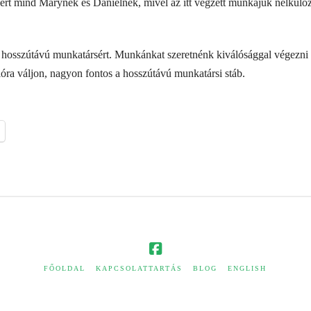
rt mind Marynek és Danielnek, mivel az itt végzett munkájuk nélkülö
osszútávú munkatársért. Munkánkat szeretnénk kiválósággal végezni a
lóra váljon, nagyon fontos a hosszútávú munkatársi stáb.
FŐOLDAL
KAPCSOLATTARTÁS
BLOG
ENGLISH