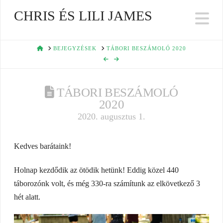
CHRIS ÉS LILI JAMES
Na
HOME
BEJEGYZÉSEK
TÁBORI BESZÁMOLÓ 2020
TÁBORI BESZÁMOLÓ
2020
2020. augusztus 1.
Kedves barátaink!
Holnap kezdődik az ötödik hetünk! Eddig közel 440
táborozónk volt, és még 330-ra számítunk az elkövetkező 3
hét alatt.