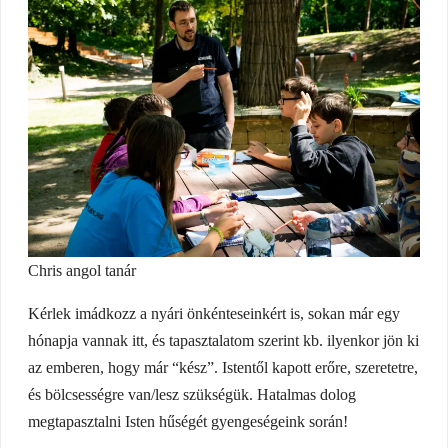
Chris angol tanár
Kérlek imádkozz a nyári önkénteseinkért is, sokan már egy
hónapja vannak itt, és tapasztalatom szerint kb. ilyenkor jön ki
az emberen, hogy már “kész”. Istentől kapott erőre, szeretetre,
és bölcsességre van/lesz szükségük. Hatalmas dolog
megtapasztalni Isten hűségét gyengeségeink során!