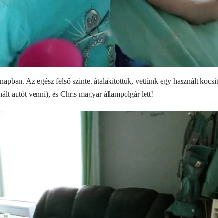
apban. Az egész felső szintet átalakítottuk, vettünk egy használt kocsit
ált autót venni), és Chris magyar állampolgár lett!