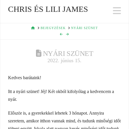
CHRIS ÉS LILI JAMES
Na
HOME
BEJEGYZÉSEK
NYÁRI SZÜNET
NYÁRI SZÜNET
2022. június 15.
Kedves barátaink!
Itt a nyári szünet! Jéj! Két okból kifolyólag a kedvencem a
nyár.
Először is, a gyerekekkel lehetek 3 hónapot. Annyira
szeretem, amikor itthon vannak mind, és tudunk minőségi időt
tölteni együtt. Iskola alatt nagyon kevés minőségi időt tudunk