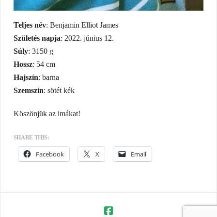
Teljes név
: Benjamin Elliot James
Születés napja
: 2022. június 12.
Súly
: 3150 g
Hossz
: 54 cm
Hajszín
: barna
Szemszín
: sötét kék
Köszönjük az imákat!
SHARE THIS:
Facebook
X
Email