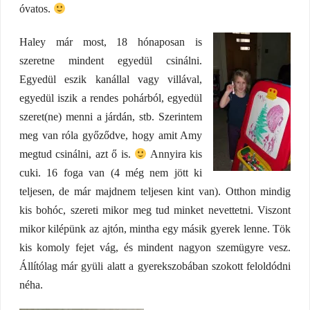
óvatos.
Haley már most, 18 hónaposan is
szeretne mindent egyedül csinálni.
Egyedül eszik kanállal vagy villával,
egyedül iszik a rendes pohárból, egyedül
szeret(ne) menni a járdán, stb. Szerintem
meg van róla győződve, hogy amit Amy
megtud csinálni, azt ő is.
Annyira kis
cuki. 16 foga van (4 még nem jött ki
teljesen, de már majdnem teljesen kint van). Otthon mindig
kis bohóc, szereti mikor meg tud minket nevettetni. Viszont
mikor kilépünk az ajtón, mintha egy másik gyerek lenne. Tök
kis komoly fejet vág, és mindent nagyon szemügyre vesz.
Állítólag már gyüli alatt a gyerekszobában szokott feloldódni
néha.