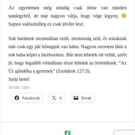
Az egyetemen még mindig csak ötöse van minden
tantárgyból, de már nagyon várja, hogy vége legyen,
Sajnos valószínűleg ez csak jövőre lesz.
Sok barátunk mostanában szült, mostanság szül, és sokaknak
már csak egy pár hónapjuk van hátra. Nagyon szeretem látni a
sok baba képet a facebookon. Bár nem lehetek ott velük, azért
jó, hogy legalább virtuálisan része lehetek az örömüknek. “Az
Úr ajándéka a gyermek” (Zsoltárok 127:3).
Szép hetet!
SHARE THIS:
Facebook
X
Email