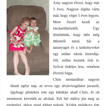
Amy nagyon élvezi, hogy már
5 éves. Nagyon régóta várta
már, hogy végre 5 éves legyen.
Most ősszel kezdi az
iskolaelőkészítőt. Úgy
döntöttünk, hogy idén még
itthonról tanul, bár a
tananyagot és a tankönyveket
egy online iskola biztosítja.
Sőt, online lesznek órái is.
Szóval érdekes lesz, remélem
élvezni fogja.
Chris mostanában nagyon
fáradt egész nap, az orvos egy alvásvizsgálatot javasolt,
úgyhogy pénteken este egy klinikán aludt Chris, és ott
monitoron követték az alvását. Két hét múlva jön meg az
eredmény, akkor majd többet tudunk. Kérlek imádkozz érte