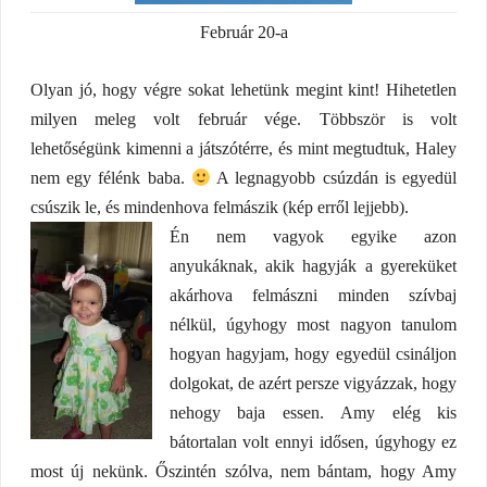
Február 20-a
Olyan jó, hogy végre sokat lehetünk megint kint! Hihetetlen
milyen meleg volt február vége. Többször is volt
lehetőségünk kimenni a játszótérre, és mint megtudtuk, Haley
nem egy félénk baba.
A legnagyobb csúzdán is egyedül
csúszik le, és mindenhova felmászik (kép erről lejjebb).
Én nem vagyok egyike azon
anyukáknak, akik hagyják a gyereküket
akárhova felmászni minden szívbaj
nélkül, úgyhogy most nagyon tanulom
hogyan hagyjam, hogy egyedül csináljon
dolgokat, de azért persze vigyázzak, hogy
nehogy baja essen. Amy elég kis
bátortalan volt ennyi idősen, úgyhogy ez
most új nekünk. Őszintén szólva, nem bántam, hogy Amy