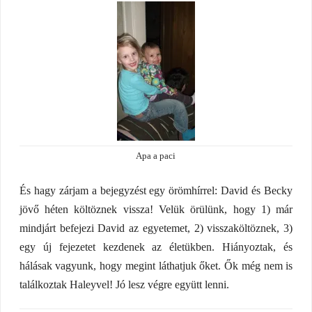
Apa a paci
És hagy zárjam a bejegyzést egy örömhírrel: David és Becky
jövő héten költöznek vissza! Velük örülünk, hogy 1) már
mindjárt befejezi David az egyetemet, 2) visszaköltöznek, 3)
egy új fejezetet kezdenek az életükben. Hiányoztak, és
hálásak vagyunk, hogy megint láthatjuk őket. Ők még nem is
találkoztak Haleyvel! Jó lesz végre együtt lenni.