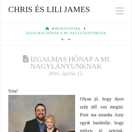
CHRIS ÉS LILI JAMES
Na
HOME
BEJEGYZÉSEK
IZGALMAS HÓNAP A MI NAGYLÁNYUNKNAK
IZGALMAS HÓNAP A MI
NAGYLÁNYUNKNAK
2016. április 15.
Szia!
Olyan jó, hogy ilyen
szép idő van megint.
Pont ma mondta Amy
egyik barátnője, hogy
milyen jó nekünk,