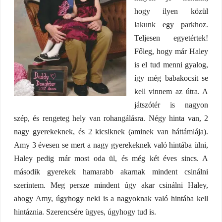
hogy ilyen közül
lakunk egy parkhoz.
Teljesen egyetértek!
Főleg, hogy már Haley
is el tud menni gyalog,
így még babakocsit se
kell vinnem az útra. A
játszótér is nagyon
szép, és rengeteg hely van rohangálásra. Négy hinta van, 2
nagy gyerekeknek, és 2 kicsiknek (aminek van háttámlája).
Amy 3 évesen se mert a nagy gyerekeknek való hintába ülni,
Haley pedig már most oda ül, és még két éves sincs. A
második gyerekek hamarabb akarnak mindent csinálni
szerintem. Meg persze mindent úgy akar csinálni Haley,
ahogy Amy, úgyhogy neki is a nagyoknak való hintába kell
hintáznia. Szerencsére ügyes, úgyhogy tud is.