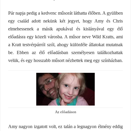
Pár napja pedig a kedvenc műsorát láthatta élőben. A gyüliben
egy család adott nekünk két jegyet, hogy Amy és Chris
elmehessenek a másik apukával és kislányával egy élő
előadásra egy közeli városba. A műsor neve Wild Kratts, ami
a Kratt testvérpárról szól, ahogy különféle állatokat mutatnak
be. Ebben az élő előadásban személyesen találkozhattak
velük, és egy hosszabb műsort nézhettek meg egy színházban.
Az előadáson
Amy nagyon izgatott volt, ez talán a legnagyon élmény eddig