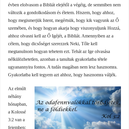
évben elolvasom a Bibliát elejétől a végéig, de semmiben nem
változik a gondolkodásom és életem. Hiszem, hogy ahhoz,
hogy megismerjük Istent, megértsük, hogy kik vagyunk az Ő
szemében, és hogy hogyan akarja hogy viszonyuljunk Hozzá,
ahhoz olvasni kell az Ő Igéjét, a Bibliát. Amennyiben az a
célem, hogy dicsőséget szerezzek Neki, Tőle kell
megtanulnom hogyan tehetem ezt. Tehát az Ige olvasása
nélkülözhetetlen, azonban a tanultak gyakorlatba tétele
ugyanannyira fontos. A tudás magában nem lesz hasznomra.
Gyakorlatba kell tegyem azt ahhoz, hogy hasznomra váljék.
Az elmúlt
néhány
hónapban,
a Kolossé
3:2 van a
fejemben: