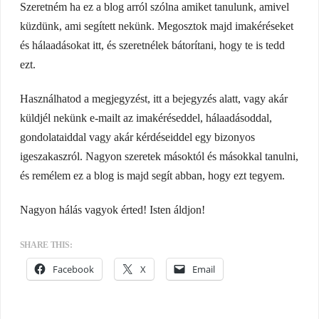
Szeretném ha ez a blog arról szólna amiket tanulunk, amivel
küzdünk, ami segített nekünk. Megosztok majd imakéréseket
és hálaadásokat itt, és szeretnélek bátorítani, hogy te is tedd
ezt.
Használhatod a megjegyzést, itt a bejegyzés alatt, vagy akár
küldjél nekünk e-mailt az imakéréseddel, hálaadásoddal,
gondolataiddal vagy akár kérdéseiddel egy bizonyos
igeszakaszról. Nagyon szeretek másoktól és másokkal tanulni,
és remélem ez a blog is majd segít abban, hogy ezt tegyem.
Nagyon hálás vagyok érted! Isten áldjon!
SHARE THIS:
Facebook
X
Email