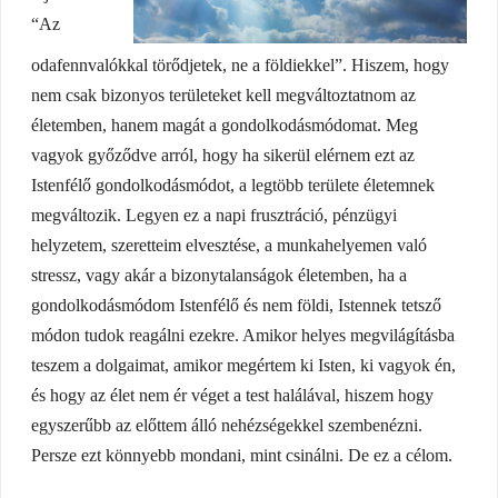
“Az
odafennvalókkal törődjetek, ne a földiekkel”. Hiszem, hogy
nem csak bizonyos területeket kell megváltoztatnom az
életemben, hanem magát a gondolkodásmódomat. Meg
vagyok győződve arról, hogy ha sikerül elérnem ezt az
Istenfélő gondolkodásmódot, a legtöbb területe életemnek
megváltozik. Legyen ez a napi frusztráció, pénzügyi
helyzetem, szeretteim elvesztése, a munkahelyemen való
stressz, vagy akár a bizonytalanságok életemben, ha a
gondolkodásmódom Istenfélő és nem földi, Istennek tetsző
módon tudok reagálni ezekre. Amikor helyes megvilágításba
teszem a dolgaimat, amikor megértem ki Isten, ki vagyok én,
és hogy az élet nem ér véget a test halálával, hiszem hogy
egyszerűbb az előttem álló nehézségekkel szembenézni.
Persze ezt könnyebb mondani, mint csinálni. De ez a célom.