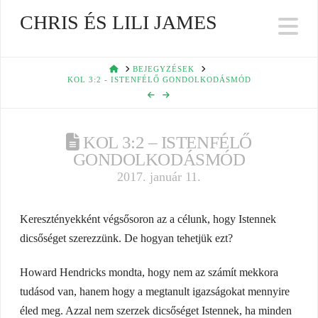
CHRIS ÉS LILI JAMES
Na
HOME
BEJEGYZÉSEK
KOL 3:2 - ISTENFÉLŐ GONDOLKODÁSMÓD
KOL 3:2 – ISTENFÉLŐ
GONDOLKODÁSMÓD
2017. január 11.
Keresztényekként végsősoron az a célunk, hogy Istennek
dicsőséget szerezzünk. De hogyan tehetjük ezt?
Howard Hendricks mondta, hogy nem az számít mekkora
tudásod van, hanem hogy a megtanult igazságokat mennyire
éled meg. Azzal nem szerzek dicsőséget Istennek, ha minden