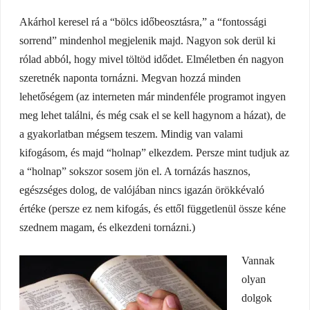
Akárhol keresel rá a “bölcs időbeosztásra,” a “fontossági
sorrend” mindenhol megjelenik majd. Nagyon sok derül ki
rólad abból, hogy mivel töltöd idődet. Elméletben én nagyon
szeretnék naponta tornázni. Megvan hozzá minden
lehetőségem (az interneten már mindenféle programot ingyen
meg lehet találni, és még csak el se kell hagynom a házat), de
a gyakorlatban mégsem teszem. Mindig van valami
kifogásom, és majd “holnap” elkezdem. Persze mint tudjuk az
a “holnap” sokszor sosem jön el. A tornázás hasznos,
egészséges dolog, de valójában nincs igazán örökkévaló
értéke (persze ez nem kifogás, és ettől függetlenül össze kéne
szednem magam, és elkezdeni tornázni.)
Vannak
olyan
dolgok