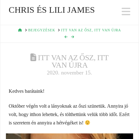
CHRIS ÉS LILI JAMES
Na
HOME
BEJEGYZÉSEK
ITT VAN AZ ŐSZ, ITT VAN ÚJRA
ITT VAN AZ ŐSZ, ITT
VAN ÚJRA
2020. november 15.
Kedves barátaink!
Október végén volt a lányoknak az őszi szünetük. Annyira jó
volt, hogy itthon lehettek, és tölthettünk velük több időt. Ezért
is szeretem én annyira a hétvégéket is!