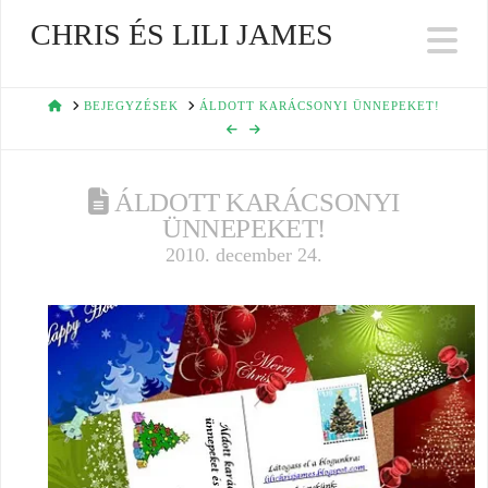
CHRIS ÉS LILI JAMES
Na
HOME
BEJEGYZÉSEK
ÁLDOTT KARÁCSONYI ÜNNEPEKET!
ÁLDOTT KARÁCSONYI
ÜNNEPEKET!
2010. december 24.