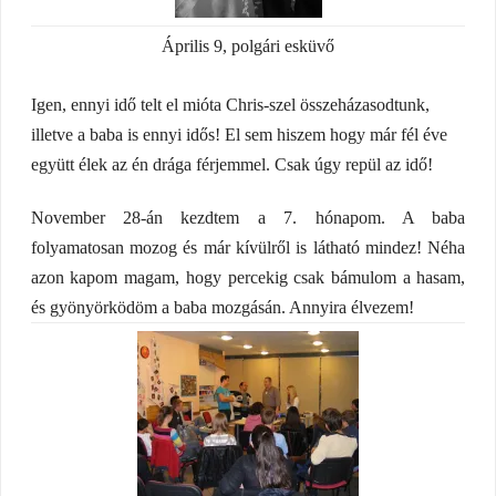
Április 9, polgári esküvő
Igen, ennyi idő telt el mióta Chris-szel összeházasodtunk,
illetve a baba is ennyi idős! El sem hiszem hogy már fél éve
együtt élek az én drága férjemmel. Csak úgy repül az idő!
November 28-án kezdtem a 7. hónapom. A baba
folyamatosan mozog és már kívülről is látható mindez! Néha
azon kapom magam, hogy percekig csak bámulom a hasam,
és gyönyörködöm a baba mozgásán. Annyira élvezem!