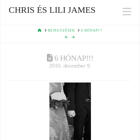
CHRIS ÉS LILI JAMES
Na
HOME
BEJEGYZÉSEK
6 HÓNAP!!!
6 HÓNAP!!!
2010. december 9.