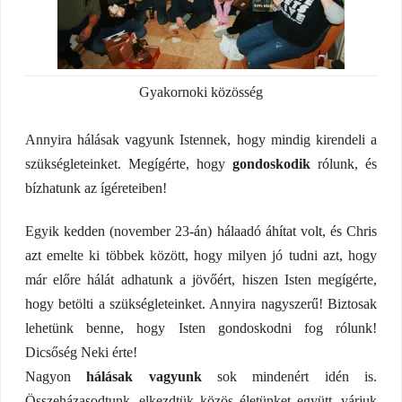
Gyakornoki közösség
Annyira hálásak vagyunk Istennek, hogy mindig kirendeli a
szükségleteinket. Megígérte, hogy
gondoskodik
rólunk, és
bízhatunk az ígéreteiben!
Egyik kedden (november 23-án) hálaadó áhítat volt, és Chris
azt emelte ki többek között, hogy milyen jó tudni azt, hogy
már előre hálát adhatunk a jövőért, hiszen Isten megígérte,
hogy betölti a szükségleteinket. Annyira nagyszerű! Biztosak
lehetünk benne, hogy Isten gondoskodni fog rólunk!
Dicsőség Neki érte!
Nagyon
hálásak vagyunk
sok mindenért idén is.
Összeházasodtunk, elkezdtük közös életünket együtt, várjuk