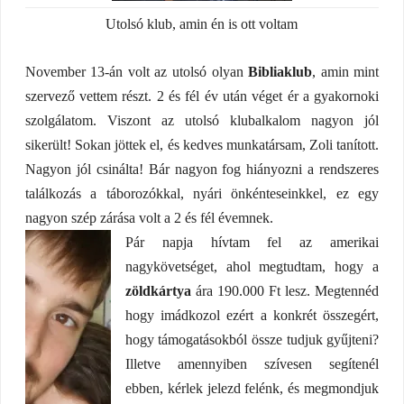
Utolsó klub, amin én is ott voltam
November 13-án volt az utolsó olyan
Bibliaklub
, amin mint
szervező vettem részt. 2 és fél év után véget ér a gyakornoki
szolgálatom. Viszont az utolsó klubalkalom nagyon jól
sikerült! Sokan jöttek el, és kedves munkatársam, Zoli tanított.
Nagyon jól csinálta! Bár nagyon fog hiányozni a rendszeres
találkozás a táborozókkal, nyári önkénteseinkkel, ez egy
nagyon szép zárása volt a 2 és fél évemnek.
Pár napja hívtam fel az amerikai
nagykövetséget, ahol megtudtam, hogy a
zöldkártya
ára 190.000 Ft lesz. Megtennéd
hogy imádkozol ezért a konkrét összegért,
hogy támogatásokból össze tudjuk gyűjteni?
Illetve amennyiben szívesen segítenél
ebben, kérlek jelezd felénk, és megmondjuk