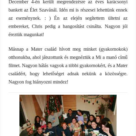
December 4-én került megrendezésre az éves karácsonyi
bankett az Élet Szavánál. Idén mi is részesei lehettünk ennek
az eseménynek. : ) Én az elején segítettem ültetni az
embereket, Chris pedig a hangosítást csinálta. Nagyon jól
éreztük magunkat!
Másnap a Mater család hívott meg minket (gyakornokok)
otthonukba, ahol játszottunk és megnéztük a Mi a manó című
filmet. Nagyon hálás vagyok a többi gyakornokért, és a Mater
családért, hogy lehetőséget adnak nekünk a közösségre.
Nagyon fog hiányozni mindez!