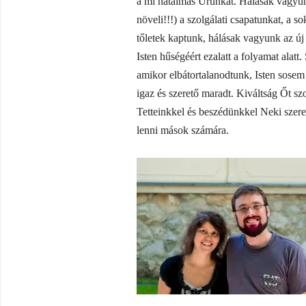
a mi hatalmas Urunkat. Hálásak vagyunk
növeli!!!) a szolgálati csapatunkat, a s
tőletek kaptunk, hálásak vagyunk az új
Isten hűségéért ezalatt a folyamat alatt
amikor elbátortalanodtunk, Isten sosem 
igaz és szerető maradt. Kiváltság Őt szo
Tetteinkkel és beszédünkkel Neki szere
lenni mások számára.