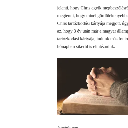
jelenti, hogy Chris egyik megbeszélésr
megtenni, hogy minél gördülékenyebben
Chris tartózkodási kártyája megjött, ú
az, hogy 3 év után már a magyar álla
tartózkodási kártyája, tudunk más fonto
hónapban sikerül is elintéznünk.
Atyánk van.