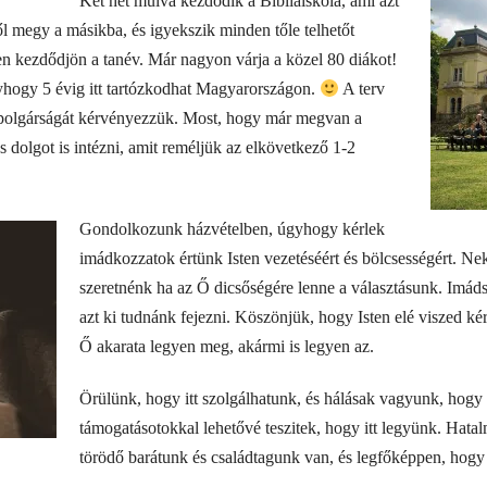
Két hét múlva kezdődik a Bibliaiskola, ami azt
ől megy a másikba, és igyekszik minden tőle telhetőt
 kezdődjön a tanév. Már nagyon várja a közel 80 diákot!
gyhogy 5 évig itt tartózkodhat Magyarországon.
A terv
mpolgárságát kérvényezzük. Most, hogy már megvan a
s dolgot is intézni, amit reméljük az elkövetkező 1-2
Gondolkozunk házvételben, úgyhogy kérlek
imádkozzatok értünk Isten vezetéséért és bölcsességért. Nek
szeretnénk ha az Ő dicsőségére lenne a választásunk. Imád
azt ki tudnánk fejezni. Köszönjük, hogy Isten elé viszed k
Ő akarata legyen meg, akármi is legyen az.
Örülünk, hogy itt szolgálhatunk, és hálásak vagyunk, hogy
támogatásotokkal lehetővé teszitek, hogy itt legyünk. Hatal
törödő barátunk és családtagunk van, és legfőképpen, hogy 