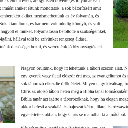
 az elmúlt évért, ahogy Isten növelte (és folyamatosan
ok imáért amiket értünk mondtatok, a sok bátorításért amit
 emberekért akiket megismerhettünk az év folyamán, és
. Sokat tanultunk, és bár nem volt mindig könnyű, és volt
hagyott el minket, folyamatosan betöltötte a szükségeinket,
lgálni, hálával tölti be szívünket rengeteg áldása.
tnénk dicsőséget hozni, és szeretnénk jó bizonyságtételek
Nagyon örültünk, hogy itt lehettünk a tábori szezon alatt.
egy gyerek vagy fiatal először érti meg az evangéliumot és 
sok táborozó elkezdte örök életét. Milyen nagy kiváltság, h
Chris az utolsó tábori héten még a Biblia tanár tolmácsaként
Biblia tanár azt ígérte a táborozóknak, hogy ha elegen megta
akkor befesti a szakálát és bajuszát kékre, lilára, és rózsasz
egyetértettek abban, hogy Chris se maradhat ki a mókából.