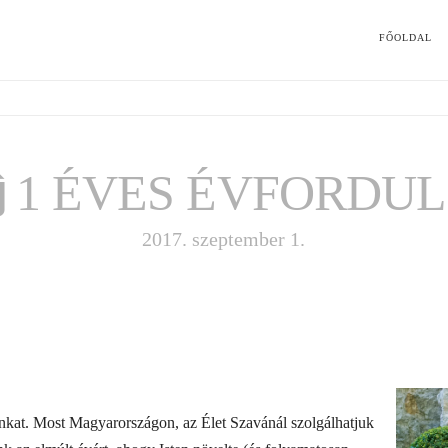
FŐOLDAL
1 ÉVES ÉVFORDU
2017. szeptember 1.
unkat. Most Magyarországon, az Élet Szavánál szolgálhatjuk