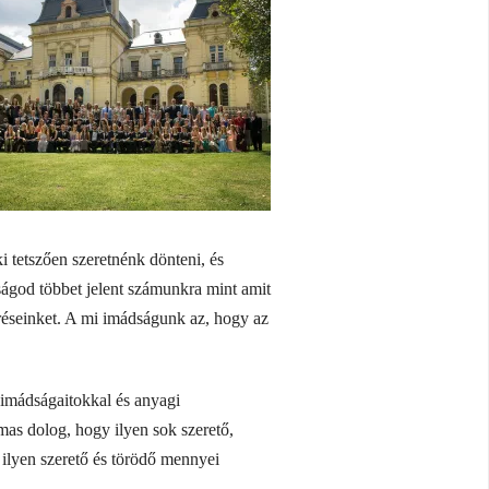
i tetszően szeretnénk dönteni, és
ságod többet jelent számunkra mint amit
éréseinket. A mi imádságunk az, hogy az
 imádságaitokkal és anyagi
mas dolog, hogy ilyen sok szerető,
ilyen szerető és törödő mennyei