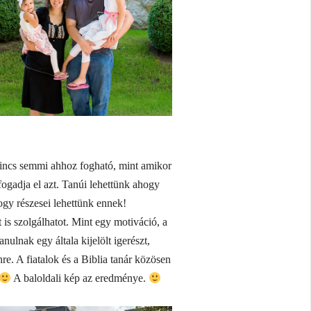
 Nincs semmi ahhoz fogható, mint amikor
fogadja el azt. Tanúi lehettünk ahogy
ogy részesei lehettünk ennek!
 is szolgálhatot. Mint egy motiváció, a
nulnak egy általa kijelölt igerészt,
ínre. A fiatalok és a Biblia tanár közösen
A baloldali kép az eredménye.