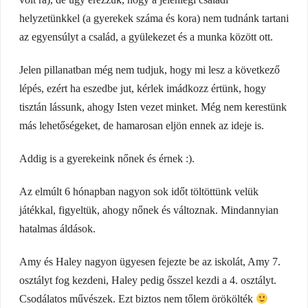
helyzetünkkel (a gyerekek száma és kora) nem tudnánk tartani
az egyensúlyt a család, a gyülekezet és a munka között ott.
Jelen pillanatban még nem tudjuk, hogy mi lesz a következő
lépés, ezért ha eszedbe jut, kérlek imádkozz értünk, hogy
tisztán lássunk, ahogy Isten vezet minket. Még nem kerestünk
más lehetőségeket, de hamarosan eljön ennek az ideje is.
Addig is a gyerekeink nőnek és érnek :).
Az elmúlt 6 hónapban nagyon sok időt töltöttünk velük
játékkal, figyeltük, ahogy nőnek és változnak. Mindannyian
hatalmas áldások.
Amy és Haley nagyon ügyesen fejezte be az iskolát, Amy 7.
osztályt fog kezdeni, Haley pedig ősszel kezdi a 4. osztályt.
Csodálatos művészek. Ezt biztos nem tőlem örökölték