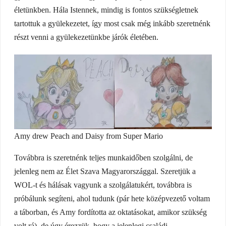
életünkben. Hála Istennek, mindig is fontos szükségletnek
tartottuk a gyülekezetet, így most csak még inkább szeretnénk
részt venni a gyülekezetünkbe járók életében.
Amy drew Peach and Daisy from Super Mario
Továbbra is szeretnénk teljes munkaidőben szolgálni, de
jelenleg nem az Élet Szava Magyarországgal. Szeretjük a
WOL-t és hálásak vagyunk a szolgálatukért, továbbra is
próbálunk segíteni, ahol tudunk (pár hete középvezető voltam
a táborban, és Amy fordította az oktatásokat, amikor szükség
volt rá), de úgy érezzük, hogy a jelenlegi családi