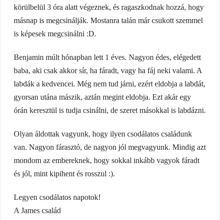
körülbelül 3 óra alatt végeznek, és ragaszkodnak hozzá, hogy
másnap is megcsinálják. Mostanra talán már csukott szemmel
is képesek megcsinálni :D.
Benjamin múlt hónapban lett 1 éves. Nagyon édes, elégedett
baba, aki csak akkor sír, ha fáradt, vagy ha fáj neki valami. A
labdák a kedvencei. Még nem tud járni, ezért eldobja a labdát,
gyorsan utána mászik, aztán megint eldobja. Ezt akár egy
órán keresztül is tudja csinálni, de szeret másokkal is labdázni.
Olyan áldottak vagyunk, hogy ilyen csodálatos családunk
van. Nagyon fárasztó, de nagyon jól megvagyunk. Mindig azt
mondom az embereknek, hogy sokkal inkább vagyok fáradt
és jól, mint kipihent és rosszul :).
Legyen csodálatos napotok!
A James család