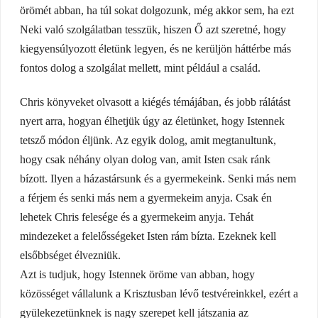
örömét abban, ha túl sokat dolgozunk, még akkor sem, ha ezt
Neki való szolgálatban tesszük, hiszen Ő azt szeretné, hogy
kiegyensúlyozott életünk legyen, és ne kerüljön háttérbe más
fontos dolog a szolgálat mellett, mint például a család.
Chris könyveket olvasott a kiégés témájában, és jobb rálátást
nyert arra, hogyan élhetjük úgy az életünket, hogy Istennek
tetsző módon éljünk. Az egyik dolog, amit megtanultunk,
hogy csak néhány olyan dolog van, amit Isten csak ránk
bízott. Ilyen a házastársunk és a gyermekeink. Senki más nem
a férjem és senki más nem a gyermekeim anyja. Csak én
lehetek Chris felesége és a gyermekeim anyja. Tehát
mindezeket a felelősségeket Isten rám bízta. Ezeknek kell
elsőbbséget élvezniük.
Azt is tudjuk, hogy Istennek öröme van abban, hogy
közösséget vállalunk a Krisztusban lévő testvéreinkkel, ezért a
gyülekezetünknek is nagy szerepet kell játszania az