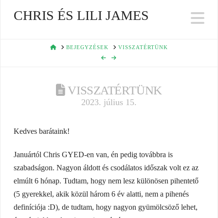
CHRIS ÉS LILI JAMES
Na
HOME
BEJEGYZÉSEK
VISSZATÉRTÜNK
VISSZATÉRTÜNK
2023. július 15.
Kedves barátaink!
Januártól Chris GYED-en van, én pedig továbbra is
szabadságon. Nagyon áldott és csodálatos időszak volt ez az
elmúlt 6 hónap. Tudtam, hogy nem lesz különösen pihentető
(5 gyerekkel, akik közül három 6 év alatti, nem a pihenés
definíciója :D), de tudtam, hogy nagyon gyümölcsöző lehet,