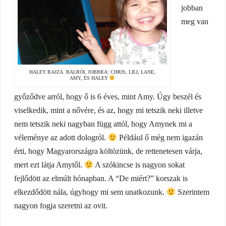
jobban
meg van
HALEY RAJZA. BALRÓL JOBBRA: CHRIS, LILI, LANE,
AMY, ÉS HALEY
győződve arról, hogy ő is 6 éves, mint Amy. Úgy beszél és
viselkedik, mint a nővére, és az, hogy mi tetszik neki illetve
nem tetszik neki nagyban függ attól, hogy Amynek mi a
véleménye az adott dologról.
Például ő még nem igazán
érti, hogy Magyarországra költözünk, de rettenetesen várja,
mert ezt látja Amytől.
A szókincse is nagyon sokat
fejlődött az elmúlt hónapban. A “De miért?” korszak is
elkezdődött nála, úgyhogy mi sem unatkozunk.
Szerintem
nagyon fogja szeretni az ovit.