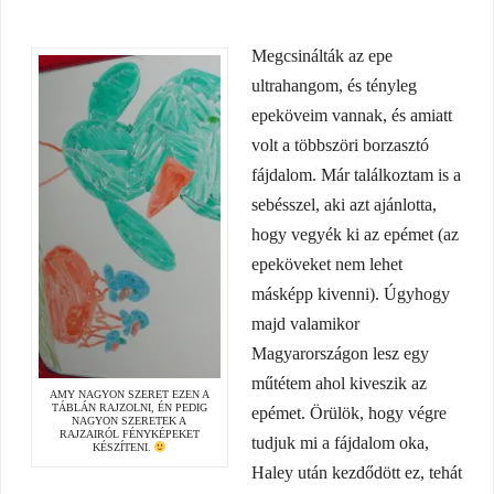
Megcsinálták az epe
ultrahangom, és tényleg
epeköveim vannak, és amiatt
volt a többszöri borzasztó
fájdalom. Már találkoztam is a
sebésszel, aki azt ajánlotta,
hogy vegyék ki az epémet (az
epeköveket nem lehet
másképp kivenni). Úgyhogy
majd valamikor
Magyarországon lesz egy
műtétem ahol kiveszik az
AMY NAGYON SZERET EZEN A
TÁBLÁN RAJZOLNI, ÉN PEDIG
epémet. Örülök, hogy végre
NAGYON SZERETEK A
RAJZAIRÓL FÉNYKÉPEKET
tudjuk mi a fájdalom oka,
KÉSZÍTENI.
Haley után kezdődött ez, tehát