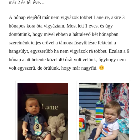
már 2 és fél éve…
A hónap elejétől már nem vigyázok többet Lane-re, akire 3
hónapos kora óta vigyáztam. Most lett 1 éves, és úgy
döntöttünk, hogy mivel ebben a hátralevő két hónapban
szeretnénk teljes erővel a támogatásgyűjtésre fektetni a
hangsúlyt, egyszerűbb ha nem vigyázok rá többet. Ezalatt a 9
hónap alatt hetente közel 40 órát volt velünk, úgyhogy nem
volt egyszerű, de örülünk, hogy már nagyfiú.