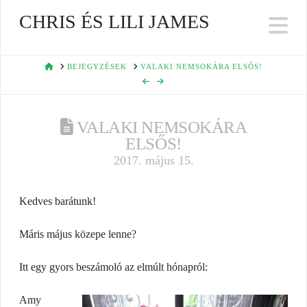
CHRIS ÉS LILI JAMES
Na
HOME
BEJEGYZÉSEK
VALAKI NEMSOKÁRA ELSŐS!
VALAKI NEMSOKÁRA
ELSŐS!
2017. május 15.
Kedves barátunk!
Máris május közepe lenne?
Itt egy gyors beszámoló az elmúlt hónapról:
Amy