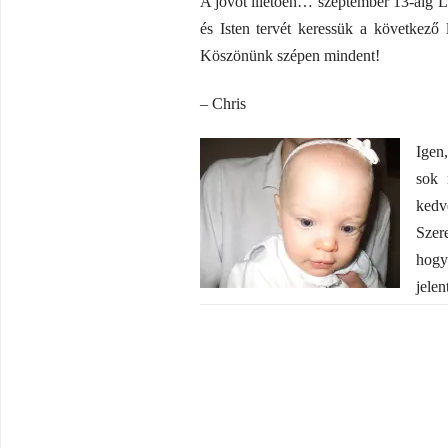
A jövőt illetően… szeptember 13-áig L
és Isten tervét keressük a következ
Köszönünk szépen mindent!
– Chris
Igen,
sok 
kedve
Szer
hogy 
jelen