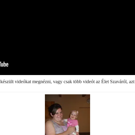
észült videókat megnézni, vagy csak több videót az Élet Szaváról, az