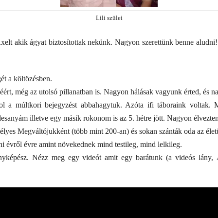
Lili szülei
xelt akik ágyat biztosítottak nekünk. Nagyon szerettünk benne aludni!
ét a költözésben.
géért, még az utolsó pillanatban is. Nagyon hálásak vagyunk érted, és 
l a múltkori bejegyzést abbahagytuk. Azóta ifi táboraink voltak. 
anyám illetve egy másik rokonom is az 5. hétre jött. Nagyon élveztem
élyes Megváltójukként (több mint 200-an) és sokan szánták oda az élet
tni évről évre amint növekednek mind testileg, mind lelkileg.
ényképész. Nézz meg egy videót amit egy barátunk (a videós lány, 