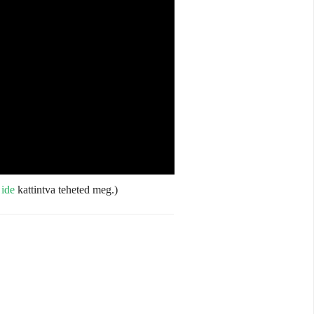
t
ide
kattintva teheted meg.)