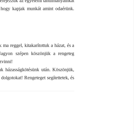
befejezzük az egyetemi tanulmányainkat
s hogy kapjak munkát amint odaérünk.
ma reggel, kitakarítottuk a házat, és a
 Nagyon szépen köszönjük a rengeteg
zvinni!
unk házasságkötésünk után. Köszönjük,
dolgotokat! Rengeteget segítettetek, és