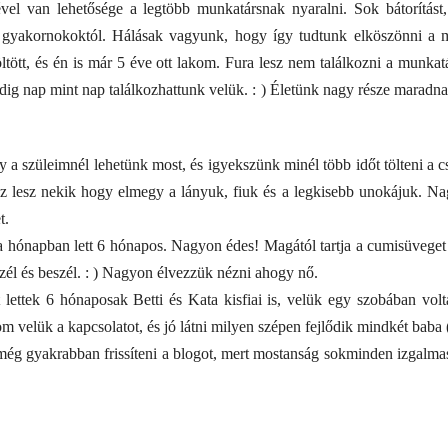
ével van lehetősége a legtöbb munkatársnak nyaralni. Sok bátorítást
 gyakornokoktól. Hálásak vagyunk, hogy így tudtunk elköszönni a mu
öltött, és én is már 5 éve ott lakom. Fura lesz nem találkozni a munkat
g nap mint nap találkozhattunk velük. : ) Életünk nagy része maradna
 a szüleimnél lehetünk most, és igyekszünk minél több időt tölteni a 
 lesz nekik hogy elmegy a lányuk, fiuk és a legkisebb unokájuk. Na
t.
hónapban lett 6 hónapos. Nagyon édes! Magától tartja a cumisüveget 
szél és beszél. : ) Nagyon élvezzük nézni ahogy nő.
 lettek 6 hónaposak Betti és Kata kisfiai is, velük egy szobában vo
tom velük a kapcsolatot, és jó látni milyen szépen fejlődik mindkét ba
ég gyakrabban frissíteni a blogot, mert mostanság sokminden izgalmas 