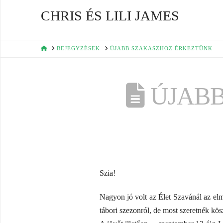
CHRIS ÉS LILI JAMES
HOME
BEJEGYZÉSEK
ÚJABB SZAKASZHOZ ÉRKEZTÜNK
ÚJABB
Szia!
Nagyon jó volt az Élet Szavánál az elmú
tábori szezonról, de most szeretnék kö