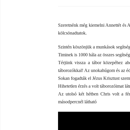
Szeretnénk még kiemelni Annettét és A
kölcsönadtatok.
Szintén köszönjük a munkások segítség
Timinek is 1000 hála az összes segítsé
Térjünk vissza a tábor közepéhez aho
táborozókkal! Az unokahúgom és az édes
Sokan fogadták el Jézus Krisztust szem
Hihetetlen érzés a volt táborozóimat lá
Az utolsó két hétben Chris volt a f
másodpercnél látható