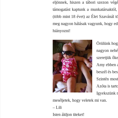
eljönnek, hiszen a tábori szezon vég
támogatást kaptunk a munkatársaktól,
(több mint 18 évet) az Élet Szavánál t
meg nagyon hálásak vagyunk, hogy eddi
hiányozni!
Örülünk hogy
nagyon nehéz
szeretjük őke
Amy ebben a 
beszél és be
Szintén most
Azóta is tar
Igyekszünk m
meséljetek, hogy veletek mi van.
– Lili
Isten áldjon titeket!