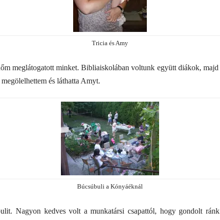
Tricia és Amy
őm meglátogatott minket. Bibliaiskolában voltunk együtt diákok, majd
megölelhettem és láthatta Amyt.
Búcsúbuli a Kónyáéknál
lit. Nagyon kedves volt a munkatársi csapattól, hogy gondolt rá