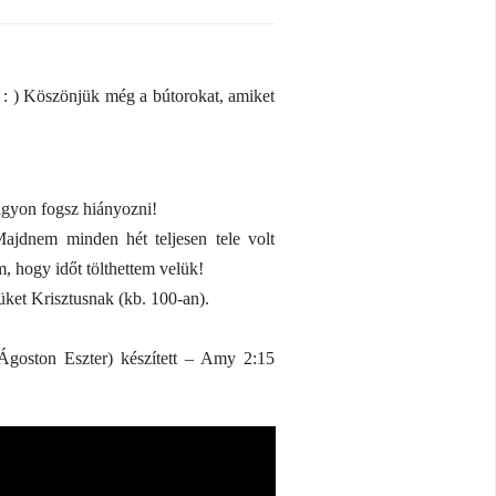
 : ) Köszönjük még a bútorokat, amiket
nagyon fogsz hiányozni!
Majdnem minden hét teljesen tele volt
, hogy időt tölthettem velük!
üket Krisztusnak (kb. 100-an).
Ágoston Eszter) készített – Amy 2:15