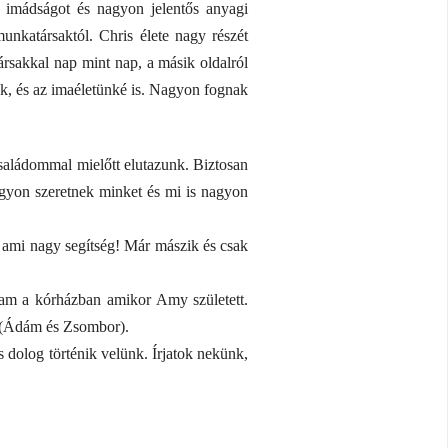
, imádságot és nagyon jelentős anyagi
nkatársaktól. Chris élete nagy részét
ársakkal nap mint nap, a másik oldalról
k, és az imaéletünké is. Nagyon fognak
családommal mielőtt elutazunk. Biztosan
gyon szeretnek minket és mi is nagyon
ami nagy segítség! Már mászik és csak
ltam a kórházban amikor Amy született.
ba (Ádám és Zsombor).
dolog történik velünk. Írjatok nekünk,