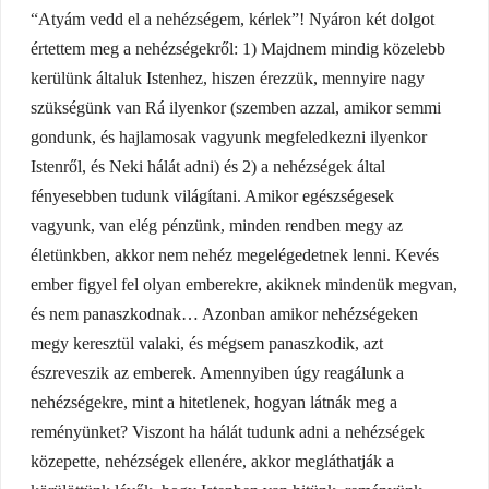
“Atyám vedd el a nehézségem, kérlek”! Nyáron két dolgot
értettem meg a nehézségekről: 1) Majdnem mindig közelebb
kerülünk általuk Istenhez, hiszen érezzük, mennyire nagy
szükségünk van Rá ilyenkor (szemben azzal, amikor semmi
gondunk, és hajlamosak vagyunk megfeledkezni ilyenkor
Istenről, és Neki hálát adni) és 2) a nehézségek által
fényesebben tudunk világítani. Amikor egészségesek
vagyunk, van elég pénzünk, minden rendben megy az
életünkben, akkor nem nehéz megelégedetnek lenni. Kevés
ember figyel fel olyan emberekre, akiknek mindenük megvan,
és nem panaszkodnak… Azonban amikor nehézségeken
megy keresztül valaki, és mégsem panaszkodik, azt
észreveszik az emberek. Amennyiben úgy reagálunk a
nehézségekre, mint a hitetlenek, hogyan látnák meg a
reményünket? Viszont ha hálát tudunk adni a nehézségek
közepette, nehézségek ellenére, akkor megláthatják a