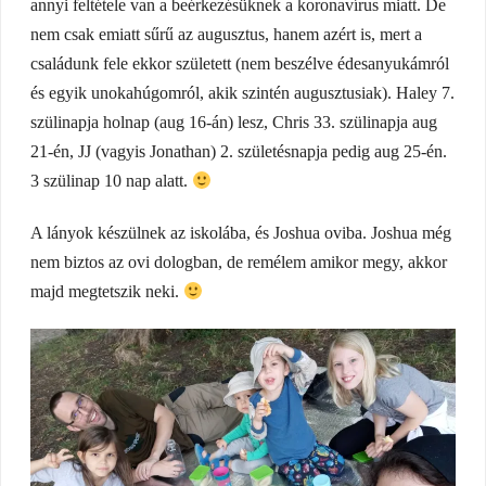
annyi feltétele van a beérkezésüknek a koronavírus miatt. De
nem csak emiatt sűrű az augusztus, hanem azért is, mert a
családunk fele ekkor született (nem beszélve édesanyukámról
és egyik unokahúgomról, akik szintén augusztusiak). Haley 7.
szülinapja holnap (aug 16-án) lesz, Chris 33. szülinapja aug
21-én, JJ (vagyis Jonathan) 2. születésnapja pedig aug 25-én.
3 szülinap 10 nap alatt.
A lányok készülnek az iskolába, és Joshua oviba. Joshua még
nem biztos az ovi dologban, de remélem amikor megy, akkor
majd megtetszik neki.