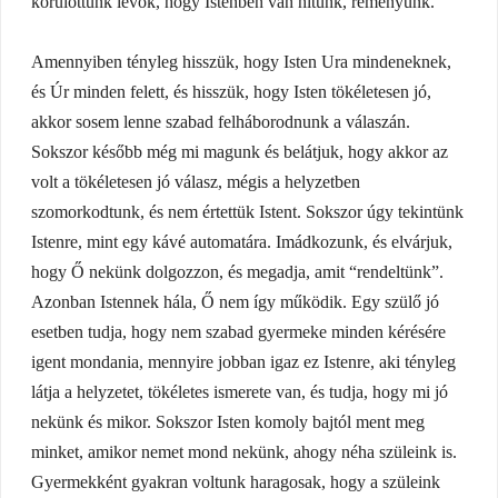
körülöttünk lévők, hogy Istenben van hitünk, reményünk.
Amennyiben tényleg hisszük, hogy Isten Ura mindeneknek,
és Úr minden felett, és hisszük, hogy Isten tökéletesen jó,
akkor sosem lenne szabad felháborodnunk a válaszán.
Sokszor később még mi magunk és belátjuk, hogy akkor az
volt a tökéletesen jó válasz, mégis a helyzetben
szomorkodtunk, és nem értettük Istent. Sokszor úgy tekintünk
Istenre, mint egy kávé automatára. Imádkozunk, és elvárjuk,
hogy Ő nekünk dolgozzon, és megadja, amit “rendeltünk”.
Azonban Istennek hála, Ő nem így működik. Egy szülő jó
esetben tudja, hogy nem szabad gyermeke minden kérésére
igent mondania, mennyire jobban igaz ez Istenre, aki tényleg
látja a helyzetet, tökéletes ismerete van, és tudja, hogy mi jó
nekünk és mikor. Sokszor Isten komoly bajtól ment meg
minket, amikor nemet mond nekünk, ahogy néha szüleink is.
Gyermekként gyakran voltunk haragosak, hogy a szüleink