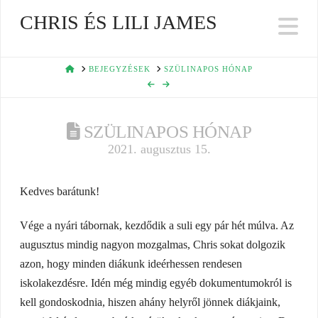
CHRIS ÉS LILI JAMES
Na
HOME
BEJEGYZÉSEK
SZÜLINAPOS HÓNAP
SZÜLINAPOS HÓNAP
2021. augusztus 15.
Kedves barátunk!
Vége a nyári tábornak, kezdődik a suli egy pár hét múlva. Az
augusztus mindig nagyon mozgalmas, Chris sokat dolgozik
azon, hogy minden diákunk ideérhessen rendesen
iskolakezdésre. Idén még mindig egyéb dokumentumokról is
kell gondoskodnia, hiszen ahány helyről jönnek diákjaink,