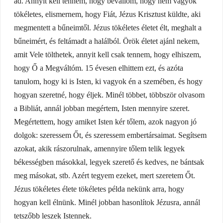
ad. Annyit kell tennem, hogy bevallom, hogy nem vagyok
tökéletes, elismernem, hogy Fiát, Jézus Krisztust küldte, aki
megmentett a bűneimtől. Jézus tökéletes életet élt, meghalt a
bűneimért, és feltámadt a halálból. Örök életet ajánl nekem,
amit Vele tölthetek, annyit kell csak tennem, hogy elhiszem,
hogy Ő a Megváltóm. 15 évesen elhittem ezt, és azóta
tanulom, hogy ki is Isten, ki vagyok én a szemében, és hogy
hogyan szeretné, hogy éljek. Minél többet, többször olvasom
a Bibliát, annál jobban megértem, Isten mennyire szeret.
Megértettem, hogy amiket Isten kér tőlem, azok nagyon jó
dolgok: szeressem Őt, és szeressem embertársaimat. Segítsem
azokat, akik rászorulnak, amennyire tőlem telik legyek
békességben másokkal, legyek szerető és kedves, ne bántsak
meg másokat, stb. Azért tegyem ezeket, mert szeretem Őt.
Jézus tökéletes élete tökéletes példa nekünk arra, hogy
hogyan kell élnünk. Minél jobban hasonlítok Jézusra, annál
tetszőbb leszek Istennek.