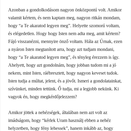
Azonban a gondolkodásom nagyon önközpontú volt. Amikor
valamit kértem, és nem kaptam meg, nagyon ritkán mondam,
hogy “a Te akaratod legyen meg”. Helyette szomorú voltam,
és elégedetlen. Hogy hogy Isten nem adta meg, amit kértem?
Fájó visszanézni, mennyire önző voltam. Hála az Úrnak, ezen
a nyáron Isten megtanított arra, hogy azt tudjam mondani,
hogy “a Te akaratod legyen meg”, és tényleg érezzem is így.
Ahelyett, hogy azt gondolnám, hogy jobban tudom mi a jó
nekem, mint Isten, ráébresztett, hogy nagyon keveset tudok.
Isten tudja a múltat, jelent, és a jövőt. Ismeri a gondolatainkat,
szívünket, minden tettünk. Ő tudja, mi a legjobb nekünk. Ki
vagyok én, hogy megkérdőjelezzem?
Amikor jöttek a nehézségek, általában nem azt volt az
imádságom, hogy “kérlek Uram használj ebben a nehéz
helyzetben, hogy fény lehessek”, hanem inkább az, hogy