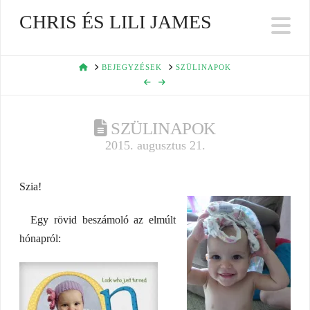
CHRIS ÉS LILI JAMES
Na
HOME
BEJEGYZÉSEK
SZÜLINAPOK
SZÜLINAPOK
2015. augusztus 21.
Szia!
Egy rövid beszámoló az elmúlt
hónapról: