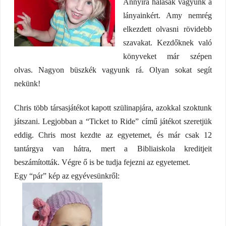
Annyira hálásak vagyunk a
lányainkért. Amy nemrég
elkezdett olvasni rövidebb
szavakat. Kezdőknek való
könyveket már szépen
olvas. Nagyon büszkék vagyunk rá. Olyan sokat segít
nekünk!
Chris több társasjátékot kapott szülinapjára, azokkal szoktunk
játszani. Legjobban a “Ticket to Ride” című játékot szeretjük
eddig. Chris most kezdte az egyetemet, és már csak 12
tantárgya van hátra, mert a Bibliaiskola kreditjeit
beszámították. Végre ő is be tudja fejezni az egyetemet.
Egy “pár” kép az egyévesünkről: