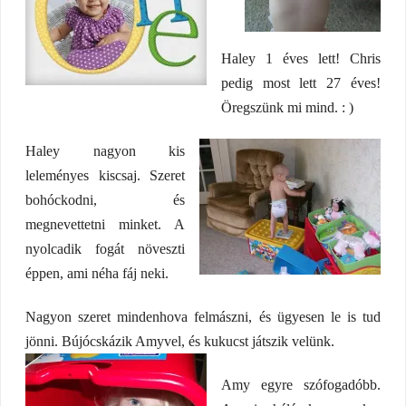
Haley 1 éves lett! Chris
pedig most lett 27 éves!
Öregszünk mi mind. : )
Haley nagyon kis
leleményes kiscsaj. Szeret
bohóckodni, és
megnevettetni minket. A
nyolcadik fogát növeszti
éppen, ami néha fáj neki.
Nagyon szeret mindenhova felmászni, és ügyesen le is tud
jönni. Bújócskázik Amyvel, és kukucst játszik velünk.
Amy egyre szófogadóbb.