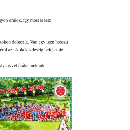
on örülök, így most is lesz
olgokon dolgozik. Van egy igen hosszú
kerül az iskola kezdéséig befejeznie
.
olva ezzel órákat nekünk.