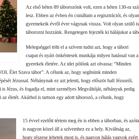
Az első héten 89 táborozónk volt, ezen a héten 130-ra sz
lesz. Ebben az évben én csináltam a regisztrációt, és olyan
gyermekeik évről évre vágynak vissza. Volt olyan szülő is
táborozni hozzánk. Rengetegen fejezték ki hálájukat a tábo
Melegséggel tölti el a szívem tudni azt, hogy a tábori
csapat és nyári önkéntesek munkája milyen hatással van a
gyerekek életére. Az idei pólónk azt olvassa: “Minden
WOL Élet Szava tábor”. A célunk az, hogy segítsünk minden
ését Jézussal. Néhánynak ez azt jelenti, hogy először hall Jézusról,
i is Jézus, és fogadja el, mint személyes Megváltóját, néhányuk pedig
 az életét. Akárhol is tartson egy adott táborozó, a célunk, hogy
15 évvel ezelőtt tértem meg én is ebben a táborban, és azót
is nagyon közel áll a szívemhez ez a hely. Kiváltság az,
hogy részese lehetek most is, és nagyon hálás vagyok ezért