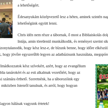
a lehetőségért.
Édesanyukám középvezető lesz a héten, aminek szintén nagy
lehetőségünk együtt lenni.
Chris idén nem része a tábornak, ő most a Bibliaiskolás d
listája, amin töretlenül munkálkodik, és reményei szerint si
zonytalanodik, hogy kész lesz-e, de bízunk benne, hogy időre elkészül
zik, hogy jövőre egyszerűbb legyen az adatbázisunk használata, megspór
 Imádkozzatok kész szívekért, azért, hogy az evangélium
lia tanárokért és az esti alkalmak vezetőiért, hogy az
i számára érthető. Szeretnénk, ha a táborozóink egy
, miközben Istenről tanulnak, és arról, hogy hogyan
agyon hálásak vagyunk értetek!