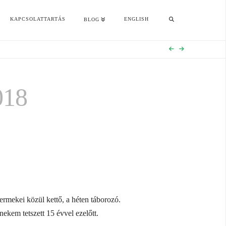
KAPCSOLATTARTÁS
ENGLISH
BLOG
18
rmekei közül kettő, a héten táborozó.
ekem tetszett 15 évvel ezelőtt.