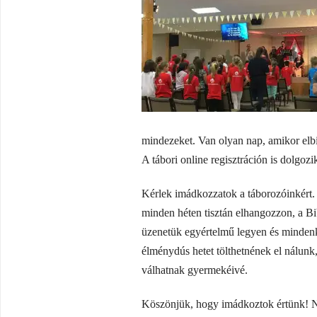
mindezeket. Van olyan nap, amikor elbi
A tábori online regisztráción is dolgo
Kérlek imádkozzatok a táborozóinkért.
minden héten tisztán elhangozzon, a Bib
üzenetük egyértelmű legyen és mindenk
élménydús hetet tölthetnének el nálunk
válhatnak gyermekéivé.
Köszönjük, hogy imádkoztok értünk! N