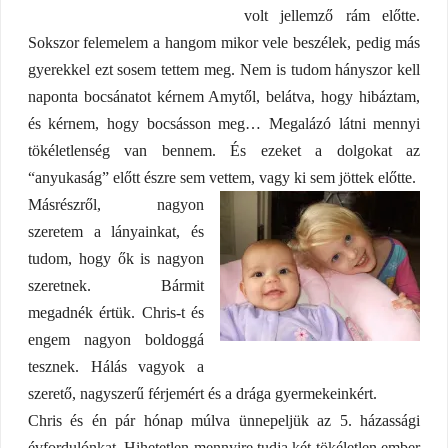
volt jellemző rám előtte.
Sokszor felemelem a hangom mikor vele beszélek, pedig más
gyerekkel ezt sosem tettem meg. Nem is tudom hányszor kell
naponta bocsánatot kérnem Amytől, belátva, hogy hibáztam,
és kérnem, hogy bocsásson meg… Megalázó látni mennyi
tökéletlenség van bennem. És ezeket a dolgokat az
“anyukaság” előtt észre sem vettem, vagy ki sem jöttek előtte.
Másrészről, nagyon
szeretem a lányainkat, és
tudom, hogy ők is nagyon
szeretnek. Bármit
megadnék értük. Chris-t és
engem nagyon boldoggá
tesznek. Hálás vagyok a
szerető, nagyszerű férjemért és a drága gyermekeinkért.
Chris és én pár hónap múlva ünnepeljük az 5. házassági
évfordulónkat. Hihetetlen mennyire tudja két tökéletlen ember