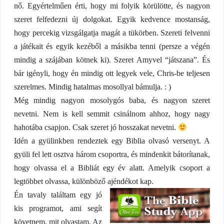
nő. Egyértelműen érti, hogy mi folyik körülötte, és nagyon
szeret felfedezni új dolgokat. Egyik kedvence mostanság,
hogy percekig vizsgálgatja magát a tükörben. Szereti felvenni
a játékait és egyik kezéből a másikba tenni (persze a végén
mindig a szájában kötnek ki). Szeret Amyvel “játszana”. És
bár igényli, hogy én mindig ott legyek vele, Chris-be teljesen
szerelmes. Mindig hatalmas mosollyal bámulja. : )
Még mindig nagyon mosolygós baba, és nagyon szeret
nevetni. Nem is kell semmit csinálnom ahhoz, hogy nagy
hahotába csapjon. Csak szeret jó hosszakat nevetni.
Idén a gyülinkben rendeztek egy Biblia olvasó versenyt. A
gyüli fel lett osztva három csoportra, és mindenkit bátorítanak,
hogy olvassa el a Bibliát egy év alatt. Amelyik csoport a
legtöbbet olvassa, különböző ajéndékot kap.
Én tavaly találtam egy jó
kis programot, ami segít
követnem, mit olvastam. Az