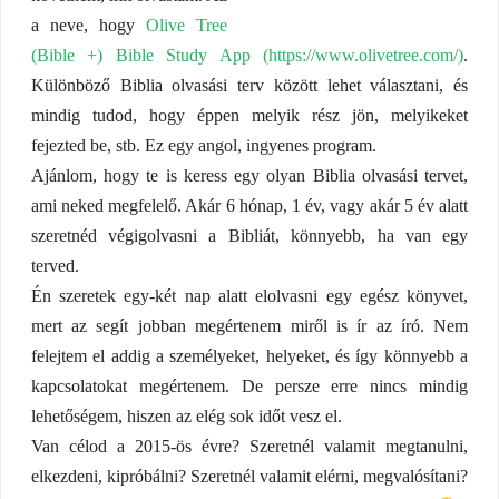
a neve, hogy
Olive Tree
(Bible +) Bible Study App (https://www.olivetree.com/)
.
Különböző Biblia olvasási terv között lehet választani, és
mindig tudod, hogy éppen melyik rész jön, melyikeket
fejezted be, stb. Ez egy angol, ingyenes program.
Ajánlom, hogy te is keress egy olyan Biblia olvasási tervet,
ami neked megfelelő. Akár 6 hónap, 1 év, vagy akár 5 év alatt
szeretnéd végigolvasni a Bibliát, könnyebb, ha van egy
terved.
Én szeretek egy-két nap alatt elolvasni egy egész könyvet,
mert az segít jobban megértenem miről is ír az író. Nem
felejtem el addig a személyeket, helyeket, és így könnyebb a
kapcsolatokat megértenem. De persze erre nincs mindig
lehetőségem, hiszen az elég sok időt vesz el.
Van célod a 2015-ös évre? Szeretnél valamit megtanulni,
elkezdeni, kipróbálni? Szeretnél valamit elérni, megvalósítani?