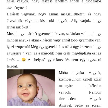
hálás vagyok, hogy részese lehettem ennek a csodálatos
eseménynek!
Hálásak vagyunk, hogy Emma megszülethetett, és hogy
élvezhetik végre a kis cuki bogyót! Alig várjuk, hogy
láthassuk őket!
Most, hogy már két gyermekünk van, szilárdan vallom, hogy
minden anyuka akinek három vagy annál több gyermeke van,
igazi szupernő! Még egy gyerekkel is néha úgy éreztem, hogy
egyszerre 4 van, és a második nem csak megduplázta ezt az
érzést…
A “helyes” gyereknevelés nem egy egyszerű
feladat.
Mióta anyuka vagyok,
szembesülnöm kellett azzal
mennyire tökéletlen
vagyok. Nagyon
türelmetlen vagyok
Amyvel, pedig ez sosem