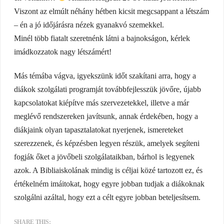
Viszont az elmúlt néhány hétben kicsit megcsappant a létszám
– én a jó időjárásra nézek gyanakvó szemekkel.
Minél több fiatalt szeretnénk látni a bajnokságon, kérlek
imádkozzatok nagy létszámért!
Más témába vágva, igyekszünk időt szakítani arra, hogy a
diákok szolgálati programját továbbfejlesszük jövőre, újabb
kapcsolatokat kiépítve más szervezetekkel, illetve a már
meglévő rendszereken javítsunk, annak érdekében, hogy a
diákjaink olyan tapasztalatokat nyerjenek, ismereteket
szerezzenek, és képzésben legyen részük, amelyek segíteni
fogják őket a jövőbeli szolgálataikban, bárhol is legyenek
azok. A Bibliaiskolának mindig is céljai közé tartozott ez, és
értékelném imáitokat, hogy egyre jobban tudjak a diákoknak
szolgálni azáltal, hogy ezt a célt egyre jobban beteljesítsem.
SHARE THIS: