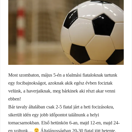
Most szombaton, május 5-én a tóalmási fiataloknak tartunk
egy focibajnokságot, azoknak akik egész évben fociztak
velünk, a haverjaiknak, meg bárkinek aki részt akar venni
ebben!
Bár tavaly általában csak 2-5 fiatal járt a heti focizásokra,
sikerült idén egy jobb időpontot találnunk a helyi
tornacsarnokban. Első hetünkön 6-an, majd 12-en, majd 24-
en voltunk…
Általánosságban 20-30 fiatal jött hetente.