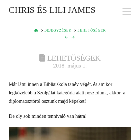
CHRIS ÉS LILI JAMES
Na
HOME
BEJEGYZÉSEK
LEHETŐSÉGEK
LEHETŐSÉGEK
2018. május 1.
Már látni innen a Bibliaiskola tanév végét, és amikor
legközelebb a Szolgálat kategória alatt posztolunk, akkor a
diplomaosztóról osztunk majd képeket!
De oly sok minden tennivaló van hátra!