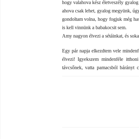
hogy valahova kész életveszély gyalog
ahova csak lehet, gyalog megyünk, úgyh
gondoltam volna, hogy fogjuk még has
is kell vinnünk a babakocsit sem.
Amy nagyon élvezi a sétáinkat, és sokat
Egy pár napja elkezdtem vele mindenfé
élvezi! Igyekszem mindenféle itthon
távcsőnek, vatta pamacsból bárányt c