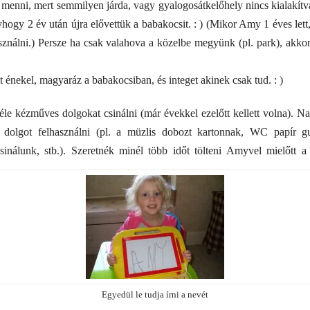
 menni, mert semmilyen járda, vagy gyalogosátkelőhely nincs kialakítv
ogy 2 év után újra elővettük a babakocsit. : ) (Mikor Amy 1 éves lett
ználni.) Persze ha csak valahova a közelbe megyünk (pl. park), akko
 énekel, magyaráz a babakocsiban, és integet akinek csak tud. : )
le kézműves dolgokat csinálni (már évekkel ezelőtt kellett volna). N
i dolgot felhasználni (pl. a müzlis dobozt kartonnak, WC papír gu
sinálunk, stb.). Szeretnék minél több időt tölteni Amyvel mielőtt a
Egyedül le tudja írni a nevét