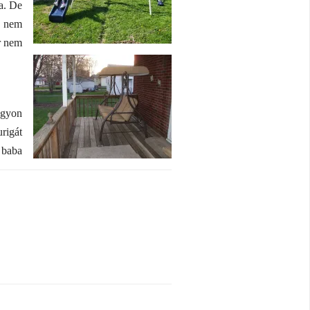
a. De
, nem
r nem
agyon
rigát
 baba