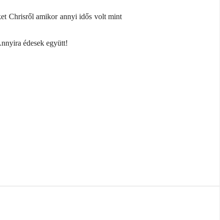
t Chrisről amikor annyi idős volt mint
Annyira édesek együtt!