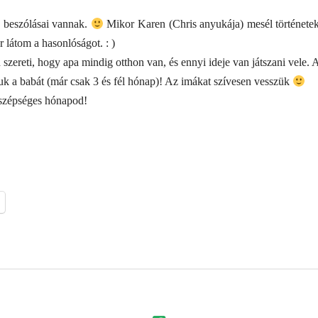
 beszólásai vannak.
Mikor Karen (Chris anyukája) mesél történeteke
 látom a hasonlóságot. : )
zereti, hogy apa mindig otthon van, és ennyi ideje van játszani vele. 
k a babát (már csak 3 és fél hónap)! Az imákat szívesen vesszük
szépséges hónapod!