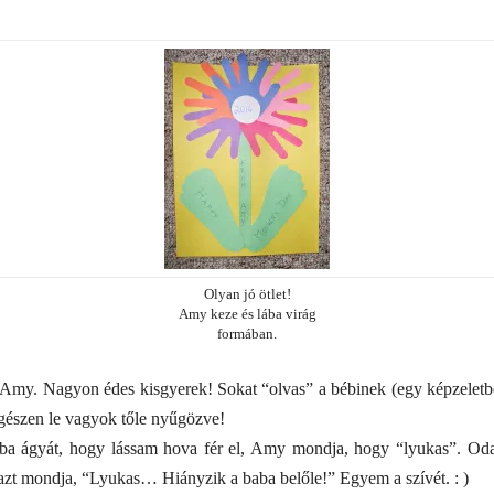
Olyan jó ötlet!
Amy keze és lába virág
formában.
 Amy. Nagyon édes kisgyerek! Sokat “olvas” a bébinek (egy képzeletbel
egészen le vagyok tőle nyűgözve!
ba ágyát, hogy lássam hova fér el, Amy mondja, hogy “lyukas”. O
azt mondja, “Lyukas… Hiányzik a baba belőle!” Egyem a szívét. : )