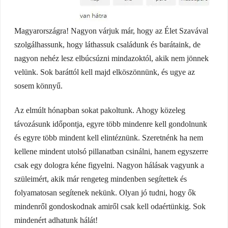
Magyarországra! Nagyon várjuk már, hogy az Élet Szavával
szolgálhassunk, hogy láthassuk családunk és barátaink, de
nagyon nehéz lesz elbúcsúzni mindazoktól, akik nem jönnek
velünk. Sok baráttól kell majd elköszönnünk, és ugye az
sosem könnyű.
Az elmúlt hónapban sokat pakoltunk. Ahogy közeleg
távozásunk időpontja, egyre több mindenre kell gondolnunk
és egyre több mindent kell elintéznünk. Szeretnénk ha nem
kellene mindent utolsó pillanatban csinálni, hanem egyszerre
csak egy dologra kéne figyelni. Nagyon hálásak vagyunk a
szüleimért, akik már rengeteg mindenben segítettek és
folyamatosan segítenek nekünk. Olyan jó tudni, hogy ők
mindenről gondoskodnak amiről csak kell odaértünkig. Sok
mindenért adhatunk hálát!