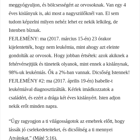
meggyógyuljon, és bölcsességért az orvosoknak. Van egy 4
éves kislányuk is, aki most a nagyszülőknél van. El sem
tudom képzelni milyen nehéz lehet ez nekik lelkileg, de
Istenben bíznak.
FEJLEMÉNY: ma (2017. március 15-én) 23 órakor
kijelentették, hogy nem leukémia, mint ahogy azt eleinte
gondolták az orvosok. Hogy jobban értsétek: azok akiknek a
fehérvérsejtjük és tüneteik olyanok, mint ennek a kislánynak,
98%-uk leukémiás. Ők a 2%-ban vannak. Dicsőség Istennek!
FEJLEMÉNY #2: ma (2017. április 19-én) Isabelle-t
leukémiával diagnosztizálták. Kérlek imádkozzatok a
családért, és ezért a drága két éves kislányért. Isten adjon
nekik erőt minden napra.
“Úgy ragyogjon a ti világosságotok az emebrek előtt, hogy
lássák jó cselekedeteiteket, és dicsőítség a ti mennyei
Atyátokat.” (Máté 5:16).