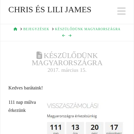
CHRIS ÉS LILI JAMES
Na
HOME
BEJEGYZÉSEK
KÉSZÜLŐDÜNK MAGYARORSZÁGRA
KÉSZÜLŐDÜNK
MAGYARORSZÁGRA
2017. március 15.
Kedves barátaink!
111 nap múlva
érkezünk