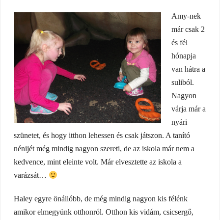
Amy-nek
már csak 2
és fél
hónapja
van hátra a
suliból.
Nagyon
várja már a
nyári
szünetet, és hogy itthon lehessen és csak játszon. A tanító
nénijét még mindig nagyon szereti, de az iskola már nem a
kedvence, mint eleinte volt. Már elvesztette az iskola a
varázsát…
Haley egyre önállóbb, de még mindig nagyon kis félénk
amikor elmegyünk otthonról. Otthon kis vidám, csicsergő,