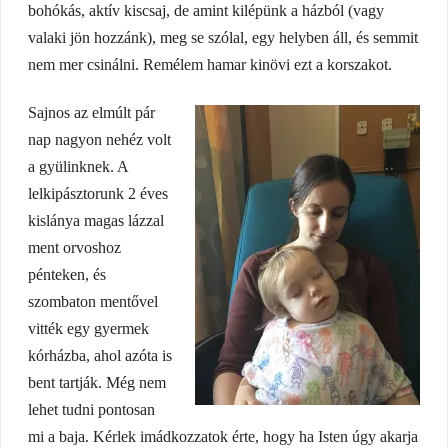
bohókás, aktív kiscsaj, de amint kilépünk a házból (vagy
valaki jön hozzánk), meg se szólal, egy helyben áll, és semmit
nem mer csinálni. Remélem hamar kinövi ezt a korszakot.
Sajnos az elmúlt pár
nap nagyon nehéz volt
a gyülinknek. A
lelkipásztorunk 2 éves
kislánya magas lázzal
ment orvoshoz
pénteken, és
szombaton mentővel
vitték egy gyermek
kórházba, ahol azóta is
bent tartják. Még nem
lehet tudni pontosan
mi a baja. Kérlek imádkozzatok érte, hogy ha Isten úgy akarja