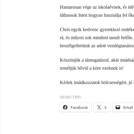
Hamarosan vége az iskolaévnek, és idén
láthassuk Isten hogyan használja fel őke
Chris egyik kedvenc gyerekkori emléke
rá, és milyen sok mindent tanult belől
beszélgethetünk az adott vendégtanárr
Köszönjük a támogatásod, akár imádság
reméljük bővül a köre ezeknek is!
Kérlek imádkozzatok bölcsességért, jó i
SHARE THIS:
Facebook
X
Email