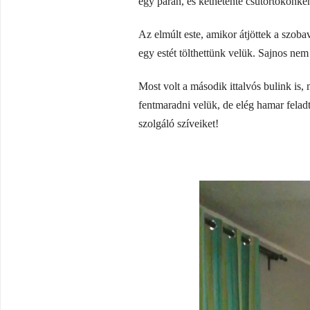
egy páran, és kéthetente csütörtökönké
Az elmúlt este, amikor átjöttek a szoba
egy estét tölthettünk velük. Sajnos nem
Most volt a második ittalvós bulink is, 
fentmaradni velük, de elég hamar felad
szolgáló szíveiket!