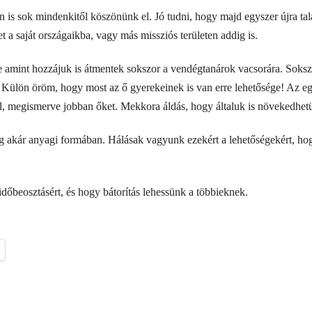
 is sok mindenkitől köszönünk el. Jó tudni, hogy majd egyszer újra talá
t a saját országaikba, vagy más missziós területen addig is.
 amint hozzájuk is átmentek sokszor a vendégtanárok vacsorára. Soksz
e. Külön öröm, hogy most az ő gyerekeinek is van erre lehetősége! Az e
al, megismerve jobban őket. Mekkora áldás, hogy általuk is növekedhet
 akár anyagi formában. Hálásak vagyunk ezekért a lehetőségekért, ho
dőbeosztásért, és hogy bátorítás lehessünk a többieknek.