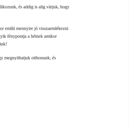
lkozunk, és addig is alig várjuk, hogy
or említi mennyire jó visszaemlékezni
gyik fénypontja a hétnek amikor
ünk!
gy megnyithatjuk otthonunk, és