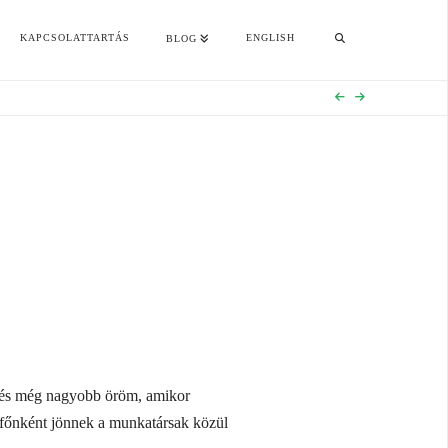
KAPCSOLATTARTÁS
ENGLISH
BLOG
, és még nagyobb öröm, amikor
étfőnként jönnek a munkatársak közül