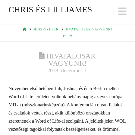
CHRIS ÉS LILI JAMES
Na
HOME
BEJEGYZÉSEK
HIVATALOSAK VAGYUNK!
HIVATALOSAK
VAGYUNK!
2018. december 1.
November első hetében Lili, Joshua, és én a Berlin melleti
Word of Life területén voltunk néhány napig az éves európai
MIT-n (misszionáriusképzőn). A konferencián olyan fiatalok
és családok vettek részt, akik különböző országokban
szeretnének a Word of Life-al szolgálni. A jelöltek jelen WOL
vezetőségi tagokkal folytattak beszélgetéseket, és örömmel