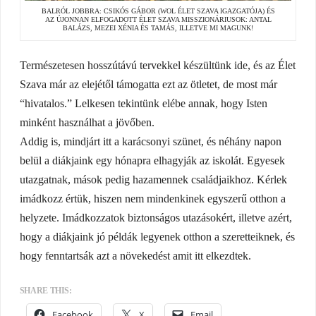
BALRÓL JOBBRA: CSIKÓS GÁBOR (WOL ÉLET SZAVA IGAZGATÓJA) ÉS
AZ ÚJONNAN ELFOGADOTT ÉLET SZAVA MISSZIONÁRIUSOK: ANTAL
BALÁZS, MEZEI XÉNIA ÉS TAMÁS, ILLETVE MI MAGUNK!
Természetesen hosszútávú tervekkel készültünk ide, és az Élet
Szava már az elejétől támogatta ezt az ötletet, de most már
“hivatalos.” Lelkesen tekintünk elébe annak, hogy Isten
minként használhat a jövőben.
Addig is, mindjárt itt a karácsonyi szünet, és néhány napon
belül a diákjaink egy hónapra elhagyják az iskolát. Egyesek
utazgatnak, mások pedig hazamennek családjaikhoz. Kérlek
imádkozz értük, hiszen nem mindenkinek egyszerű otthon a
helyzete. Imádkozzatok biztonságos utazásokért, illetve azért,
hogy a diákjaink jó példák legyenek otthon a szeretteiknek, és
hogy fenntartsák azt a növekedést amit itt elkezdtek.
SHARE THIS:
Facebook
X
Email