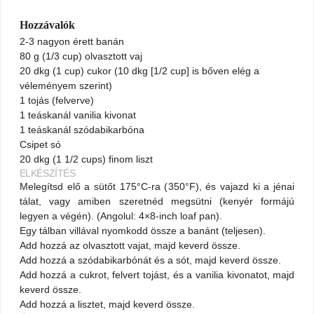
Hozzávalók
2-3 nagyon érett banán
80 g (1/3 cup) olvasztott vaj
20 dkg (1 cup) cukor (10 dkg [1/2 cup] is bőven elég a
véleményem szerint)
1 tojás (felverve)
1 teáskanál vanilia kivonat
1 teáskanál szódabikarbóna
Csipet só
20 dkg (1 1/2 cups) finom liszt
ELKÉSZÍTÉS
Melegítsd elő a sütőt 175°C-ra (
, és vajazd ki a jénai
350°F)
tálat, vagy amiben szeretnéd megsütni (kenyér formájú
legyen a végén). (Angolul: 4×8-inch loaf pan).
Egy tálban villával nyomkodd össze a banánt (teljesen).
Add hozzá az olvasztott vajat, majd keverd össze.
Add hozzá a szódabikarbónát és a sót, majd keverd össze.
Add hozzá a cukrot, felvert tojást, és a vanilia kivonatot, majd
keverd össze.
Add hozzá a lisztet, majd keverd össze.