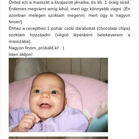
Öntsd ezt a masszát a kivajazott jénaiba, és kb. 1 óráig süsd.
Érdemes megvárni amíg kihül, mert úgy könnyebb vágni. (Én
azonban melegen szoktam megenni, mert úgy is nagyon
finom!)
Ehhez a recepthez 1 pohár csoki darabokat (chocolate chips)
szoktam hozzáadni (végső lépésként belekeverem a
masszába).
Nagyon finom, próbáld ki! : )
Isten áldjon!