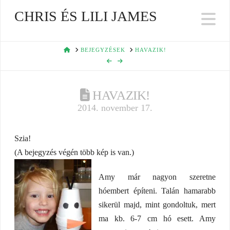
CHRIS ÉS LILI JAMES
Na
HOME
BEJEGYZÉSEK
HAVAZIK!
HAVAZIK!
2014. november 17.
Szia!
(A bejegyzés végén több kép is van.)
Amy már nagyon szeretne
hóembert építeni. Talán hamarabb
sikerül majd, mint gondoltuk, mert
ma kb. 6-7 cm hó esett. Amy