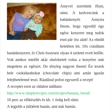
Amyvel szeretünk főzni,
sütni. A kedvencünk a
babánkenyér. Annyira
finom, hogy egyedül egy
egész kenyeret meg tudok
enni pár óra alatt! Az elmúlt
hetekben kb. 10x csináltam
banánkenyeret, és Chris összesen olyan 4 szeletet evett belőle.
Volt amikor mielőtt akár ránézhetett volna a kenyérre már
megettem az egészet. De tényleg nagyon finom! Én teszek
bele csokidarabokat (chocolate chips) ami aztán igazán
felejthetelenné teszi. Ráadásul pofon egyszerű a recept!
A receptet ezen az oldalon találtam:
http://www.simplyrecipes.com/recipes/banana_bread/
10 perc az előkészítés és kb. 1 óráig kell sütni.
A legjobb a (túl)érett banán, ami már barnás.