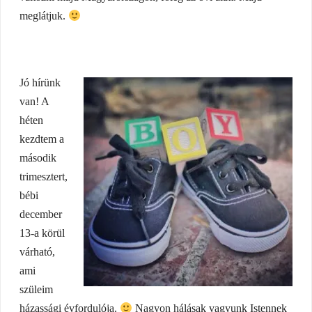
meglátjuk.
Jó hírünk
van! A
héten
kezdtem a
második
trimesztert,
bébi
december
13-a körül
várható,
ami
szüleim
házassági évfordulója.
Nagyon hálásak vagyunk Istennek