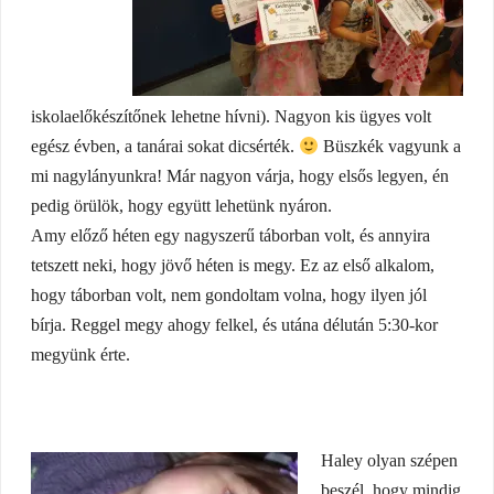
iskolaelőkészítőnek lehetne hívni). Nagyon kis ügyes volt
egész évben, a tanárai sokat dicsérték.
Büszkék vagyunk a
mi nagylányunkra! Már nagyon várja, hogy elsős legyen, én
pedig örülök, hogy együtt lehetünk nyáron.
Amy előző héten egy nagyszerű táborban volt, és annyira
tetszett neki, hogy jövő héten is megy. Ez az első alkalom,
hogy táborban volt, nem gondoltam volna, hogy ilyen jól
bírja. Reggel megy ahogy felkel, és utána délután 5:30-kor
megyünk érte.
Haley olyan szépen
beszél, hogy mindig