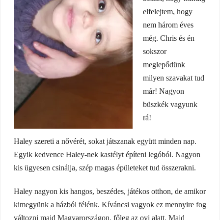
elfelejtem, hogy
nem három éves
még. Chris és én
sokszor
meglepődünk
milyen szavakat tud
már! Nagyon
büszkék vagyunk
rá!
Haley szereti a nővérét, sokat játszanak együtt minden nap.
Egyik kedvence Haley-nek kastélyt építeni legóból. Nagyon
kis ügyesen csinálja, szép magas épületeket tud összerakni.
Haley nagyon kis hangos, beszédes, játékos otthon, de amikor
kimegyünk a házból félénk. Kíváncsi vagyok ez mennyire fog
változni majd Magyarországon, főleg az ovi alatt. Majd