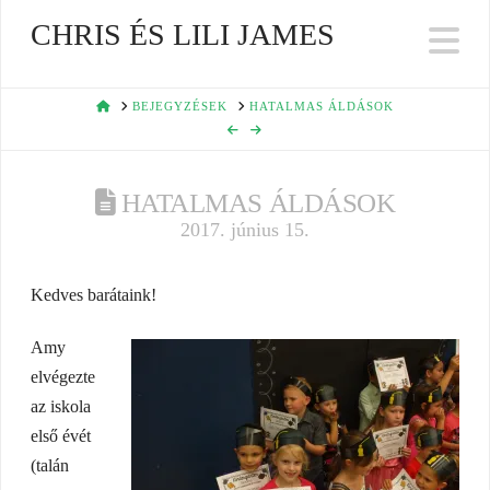
CHRIS ÉS LILI JAMES
Na
HOME
BEJEGYZÉSEK
HATALMAS ÁLDÁSOK
HATALMAS ÁLDÁSOK
2017. június 15.
Kedves barátaink!
Amy
elvégezte
az iskola
első évét
(talán