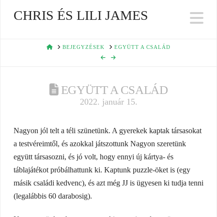
CHRIS ÉS LILI JAMES
Na
HOME
BEJEGYZÉSEK
EGYÜTT A CSALÁD
EGYÜTT A CSALÁD
2022. január 15.
Nagyon jól telt a téli szünetünk. A gyerekek kaptak társasokat
a testvéreimtől, és azokkal játszottunk Nagyon szeretünk
együtt társasozni, és jó volt, hogy ennyi új kártya- és
táblajátékot próbálhattunk ki. Kaptunk puzzle-öket is (egy
másik családi kedvenc), és azt még JJ is ügyesen ki tudja tenni
(legalábbis 60 darabosig).