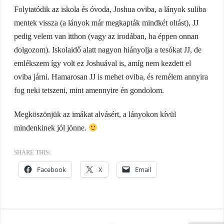
Folytatódik az iskola és óvoda, Joshua oviba, a lányok suliba
mentek vissza (a lányok már megkapták mindkét oltást), JJ
pedig velem van itthon (vagy az irodában, ha éppen onnan
dolgozom). Iskolaidő alatt nagyon hiányolja a tesókat JJ, de
emlékszem így volt ez Joshuával is, amíg nem kezdett el
oviba járni. Hamarosan JJ is mehet oviba, és remélem annyira
fog neki tetszeni, mint amennyire én gondolom.
Megköszönjük az imákat alvásért, a lányokon kívül
mindenkinek jól jönne.
SHARE THIS:
Facebook
X
Email