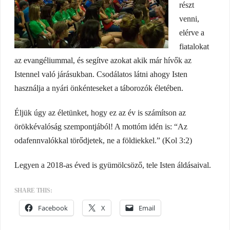
részt
venni,
elérve a
fiatalokat
az evangéliummal, és segítve azokat akik már hívők az
Istennel való járásukban. Csodálatos látni ahogy Isten
használja a nyári önkénteseket a táborozók életében.
Éljük úgy az életünket, hogy ez az év is számítson az
örökkévalóság szempontjából! A mottóm idén is: “Az
odafennvalókkal törődjetek, ne a földiekkel.” (Kol 3:2)
Legyen a 2018-as éved is gyümölcsöző, tele Isten áldásaival.
SHARE THIS:
Facebook
X
Email