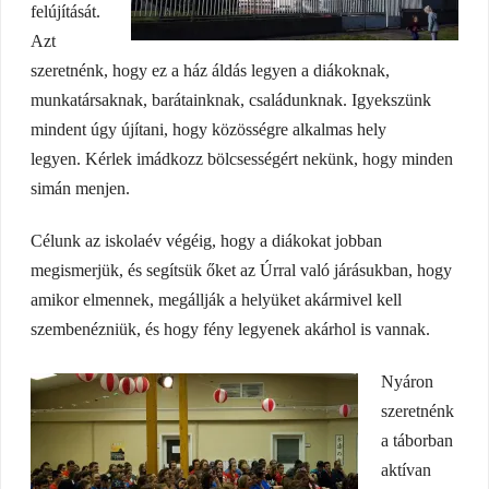
felújítását.
Azt
szeretnénk, hogy ez a ház áldás legyen a diákoknak,
munkatársaknak, barátainknak, családunknak. Igyekszünk
mindent úgy újítani, hogy közösségre alkalmas hely
legyen. Kérlek imádkozz bölcsességért nekünk, hogy minden
simán menjen.
Célunk az iskolaév végéig, hogy a diákokat jobban
megismerjük, és segítsük őket az Úrral való járásukban, hogy
amikor elmennek, megállják a helyüket akármivel kell
szembenézniük, és hogy fény legyenek akárhol is vannak.
Nyáron
szeretnénk
a táborban
aktívan