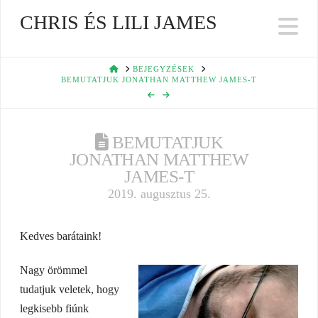
CHRIS ÉS LILI JAMES
Na
HOME
BEJEGYZÉSEK
BEMUTATJUK JONATHAN MATTHEW JAMES-T
BEMUTATJUK
JONATHAN MATTHEW
JAMES-T
2019. augusztus 25.
Kedves barátaink!
Nagy örömmel
tudatjuk veletek, hogy
legkisebb fiúnk