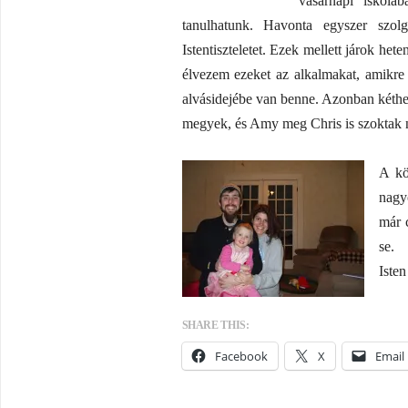
vasárnapi iskolá
tanulhatunk. Havonta egyszer szolg
Istentiszteletet. Ezek mellett járok h
élvezem ezeket az alkalmakat, amikre
alvásidejébe van benne. Azonban kéthet
megyek, és Amy meg Chris is szoktak 
A kö
nagy
már 
se.
Isten
SHARE THIS:
Facebook
X
Email