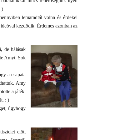
 barátainkkal nincs lehetőségünk ilyen
 )
mennyiben lemaradtál volna és érdekel
t videóval kezdődik. Érdemes azonban az
, de hálásak
ette Amyt. Sok
ogy a csapata
thattuk. Amy
tötte a játék.
. : )
get, úgyhogy
sztelet előtt