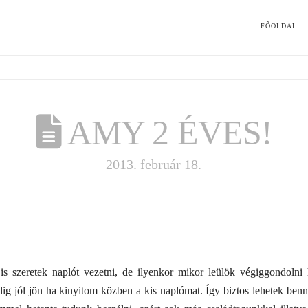
FŐOLDAL
AMY 2 ÉVES!
2013. február 18.
s szeretek naplót vezetni, de ilyenkor mikor leülök végiggondolni
ig jól jön ha kinyitom közben a kis naplómat. Így biztos lehetek be