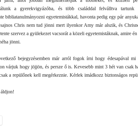
ba járni, ahol jobban megismerhetjük a többieket, és közben per
álunk a gyerekvigyázóba, és több családdal felválltva tartunk 
etente bibliatanulmányozni egyetemistákkal, havonta pedig egy pár anyu
 sajnos Chris nem tud jönni mert ilyenkor Amy már alszik, és Chrisn
ente szervez a gyülekezet vacsorát a közeli egyetemistáknak, amire én
néha jönni.
vetkező bejegyzésemben már arról fogok írni hogy édesapával mi m
on várjuk hogy jöjjön, és persze ő is. Kevesebb mint 3 hét van csak h
csak a repülőnek kell megérkeznie. Kérlek imádkozz biztonságos repülé
 áldjon!