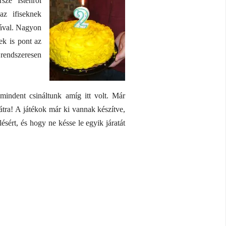
sze Istenről
az ifiseknek
kával. Nagyon
ek is pont az
 rendszeresen
indent csináltunk amíg itt volt. Már
átra! A játékok már ki vannak készítve,
sért, és hogy ne késse le egyik járatát