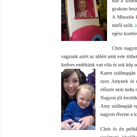
Bár a szülei
gyakran beszé
A Missziós 
miről szólt,
i
egész konfere
Chris nagym
vagyunk azért az időért amit vele töthe
kedves emlékünk van róla és sok kép 
Karen szülinapján
nyer. Amynek és n
először nem tudta m
Nagyon jól éreztük
Amy szülinapját e
nagyon élvezte a to
Chris és én próbá