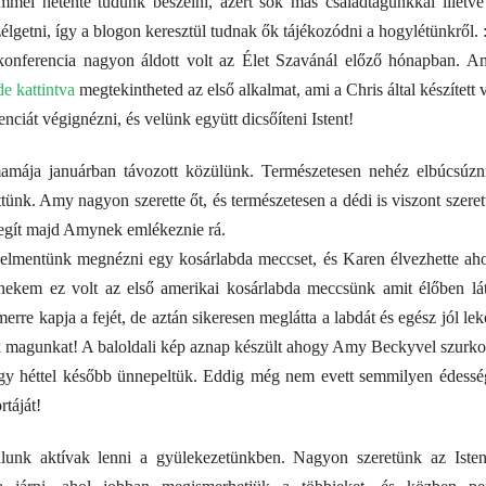
mmel hetente tudunk beszélni, azért sok más családtagunkkal illetve
lgetni, így a blogon keresztül tudnak ők tájékozódni a hogylétünkről. :
konferencia nagyon áldott volt az Élet Szavánál előző hónapban. A
de kattintva
megtekintheted az első alkalmat, ami a Chris által készítet
nciát végignézni, és velünk együtt dicsőíteni Istent!
amája januárban távozott közülünk. Természetesen nehéz elbúcsúzni
ttünk. Amy nagyon szerette őt, és természetesen a dédi is viszont szer
segít majd Amynek emlékeznie rá.
 elmentünk megnézni egy kosárlabda meccset, és Karen élvezhette ah
ekem ez volt az első amerikai kosárlabda meccsünk amit élőben lá
erre kapja a fejét, de aztán sikeresen meglátta a labdát és egész jól lekö
 magunkat! A baloldali kép aznap készült ahogy Amy Beckyvel szurkolt
gy héttel később ünnepeltük. Eddig még nem evett semmilyen édessé
rtáját!
lunk aktívak lenni a gyülekezetünkben. Nagyon szeretünk az Istenti