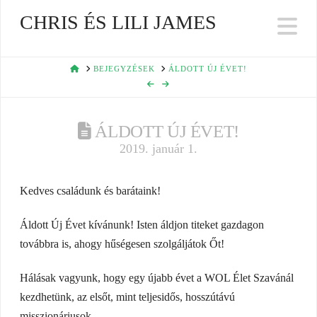
CHRIS ÉS LILI JAMES
Na
HOME
BEJEGYZÉSEK
ÁLDOTT ÚJ ÉVET!
ÁLDOTT ÚJ ÉVET!
2019. január 1.
Kedves családunk és barátaink!
Áldott Új Évet kívánunk! Isten áldjon titeket gazdagon
továbbra is, ahogy hűségesen szolgáljátok Őt!
Hálásak vagyunk, hogy egy újabb évet a WOL Élet Szavánál
kezdhetünk, az elsőt, mint teljesidős, hosszútávú
misszionáriusok.