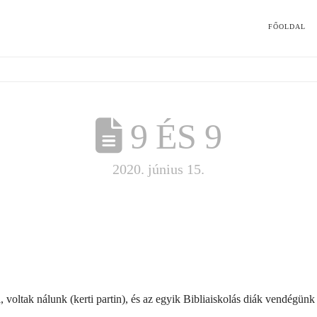
FŐOLDAL
9 ÉS 9
2020. június 15.
voltak nálunk (kerti partin), és az egyik Bibliaiskolás diák vendégünk l