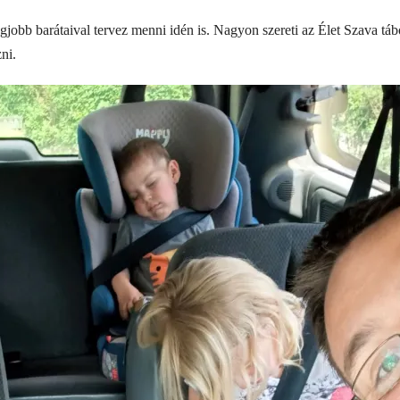
gjobb barátaival tervez menni idén is. Nagyon szereti az Élet Szava tábo
ni.